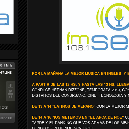
POR LA MAÑANA LA MEJOR MUSICA EN INGLES Y E
A PARTIR DE LAS 12 HS. Y HASTA LAS 13 HS. LLE
CONDUCE HERNAN RIZZONE, TEMPORADA 2019, CON
DISTRITOS DEL CONURBANO, CINE, TECNOLOGIA Y 
DE 13 A 14 "LATINOS DE VERANO"
CON LA MEJOR M
DE 14 A 16 NOS METEMOS EN "EL ARCA DE NOE"
CO
TARDE Y EL RANKING QUE VOS ARMAS DE LOS ME
CONDUCCION DE NOE NOVILLO!!!