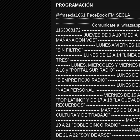
PROGRAMACIÓN
@fmsecla1061 FaceBook FM SECLA
'''''''''''''''''''''''''''''''''''''''''''''''''''''''''''''''''''''''''''''''''''''''''
''''''''''''''''''''''''''''''''''''' Comunicate al whatsap
1163908172 -------------------------------------
----------------- JUEVES DE 9 A 10 "MEDIA
MAÑANA CON VOS" ----------------------------
------------------------- LUNES A VIERNES 1
"SIN FILTRO" ------------------------------------
----------------- LUNES DE 12 A 14 "LINEA 
TRES" ---------------------------------------------
--------- LUNES, MIERCOLES Y VIERNES 
A 16 y "PORTAL SUR RADIO" -----------------
-------------------------------------- LUNES DE
"SIEMPRE ROJO RADIO" ----------------------
-------------------------------------- LUNES DE
"NADA PERSONAL" -----------------------------
------------------------------ VIERNES DE 15 
"TOP LATINO" Y DE 17 A 18 "LA CUEVA 
RECUERDOS" -----------------------------------
---------------------------- MARTES DE 18 A 
CULTURA Y DE TRABAJO" --------------------
-------------------------------------------- MA
19 A 21 "DOBLE CINCO RADIO" -------------
------------------------------------------------
DE 21 A 22 "SOY DE ARSE" -------------------