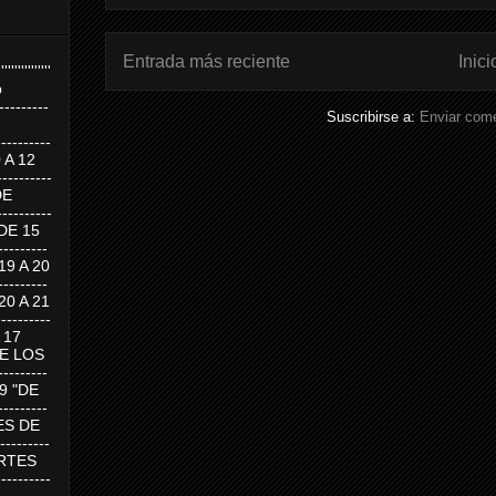
Entrada más reciente
Inici
''''''''''''''''
p
---------
Suscribirse a:
Enviar come
--------
0 A 12
---------
DE
---------
DE 15
-------
 19 A 20
-------
 20 A 21
--------
A 17
DE LOS
--------
19 "DE
-------
RTES DE
--------
 MARTES
--------