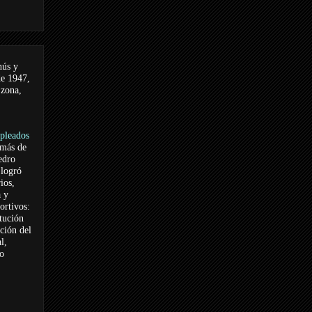
nús y
de 1947,
 zona,
pleados
 más de
edro
logró
ios,
a y
ortivos:
itución
ación del
l,
vo