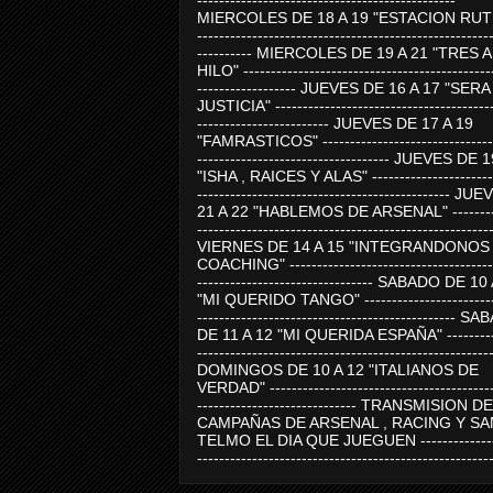
-----------------------------------------------
MIERCOLES DE 18 A 19 "ESTACION RUTE
-----------------------------------------------------
---------- MIERCOLES DE 19 A 21 "TRES 
HILO" ---------------------------------------------
------------------ JUEVES DE 16 A 17 "SER
JUSTICIA" ----------------------------------------
------------------------ JUEVES DE 17 A 19
"FAMRASTICOS" --------------------------------
----------------------------------- JUEVES DE 
"ISHA , RAICES Y ALAS" -----------------------
---------------------------------------------- J
21 A 22 "HABLEMOS DE ARSENAL" ---------
-----------------------------------------------------
VIERNES DE 14 A 15 "INTEGRANDONOS
COACHING" -------------------------------------
-------------------------------- SABADO DE 10
"MI QUERIDO TANGO" ------------------------
----------------------------------------------- 
DE 11 A 12 "MI QUERIDA ESPAÑA" ----------
-----------------------------------------------------
DOMINGOS DE 10 A 12 "ITALIANOS DE
VERDAD" -----------------------------------------
----------------------------- TRANSMISION DE
CAMPAÑAS DE ARSENAL , RACING Y SA
TELMO EL DIA QUE JUEGUEN ---------------
-----------------------------------------------------