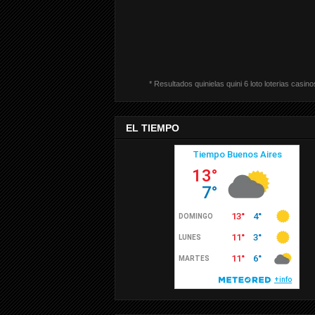
* Resultados quinielas quini 6 loto loterias casino
EL TIEMPO