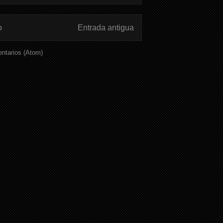
o
Entrada antigua
ntarios (Atom)