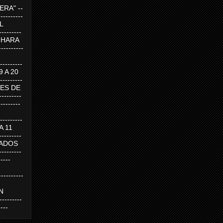
RA" --
----------
AL
---------
A HARA
---------
--------
19 A 20
--------
UEVES DE
-------
---------
---------
 A 11
--------
SABADOS
-------
-----
---------
N
-------
----