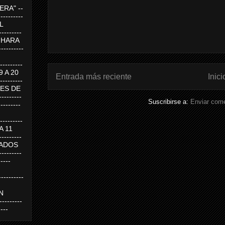
RA" --
----------
AL
---------
A HARA
---------
--------
19 A 20
Entrada más reciente
Inici
--------
UEVES DE
-------
Suscribirse a:
Enviar come
---------
---------
 A 11
--------
SABADOS
-------
-----
---------
N
-------
----