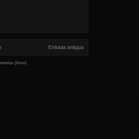
o
Entrada antigua
ntarios (Atom)