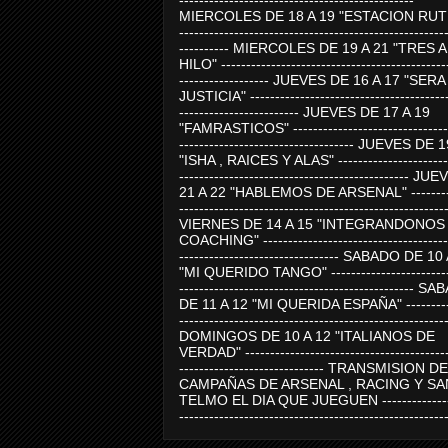
-----------------------------------------------
MIERCOLES DE 18 A 19 "ESTACION RUTE
-----------------------------------------------------
---------- MIERCOLES DE 19 A 21 "TRES 
HILO" ---------------------------------------------
------------------ JUEVES DE 16 A 17 "SER
JUSTICIA" ----------------------------------------
------------------------ JUEVES DE 17 A 19
"FAMRASTICOS" --------------------------------
----------------------------------- JUEVES DE 
"ISHA , RAICES Y ALAS" -----------------------
---------------------------------------------- J
21 A 22 "HABLEMOS DE ARSENAL" ---------
-----------------------------------------------------
VIERNES DE 14 A 15 "INTEGRANDONOS
COACHING" -------------------------------------
-------------------------------- SABADO DE 10
"MI QUERIDO TANGO" ------------------------
----------------------------------------------- 
DE 11 A 12 "MI QUERIDA ESPAÑA" ----------
-----------------------------------------------------
DOMINGOS DE 10 A 12 "ITALIANOS DE
VERDAD" -----------------------------------------
----------------------------- TRANSMISION DE
CAMPAÑAS DE ARSENAL , RACING Y SA
TELMO EL DIA QUE JUEGUEN ---------------
-----------------------------------------------------