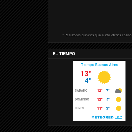
* Resultados quinielas quini 6 loto loterias casino
EL TIEMPO