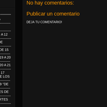
No hay comentarios:
Publicar un comentario
''''''''''''''''
p
DEJA TU COMENTARIO!
---------
--------
0 A 12
---------
DE
---------
DE 15
-------
 19 A 20
-------
 20 A 21
--------
A 17
DE LOS
--------
19 "DE
-------
RTES DE
--------
 MARTES
--------