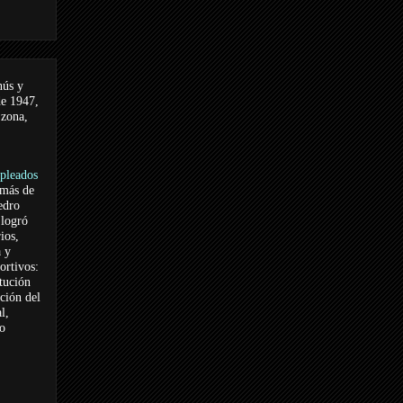
nús y
de 1947,
 zona,
pleados
 más de
edro
logró
ios,
a y
ortivos:
itución
ación del
l,
vo