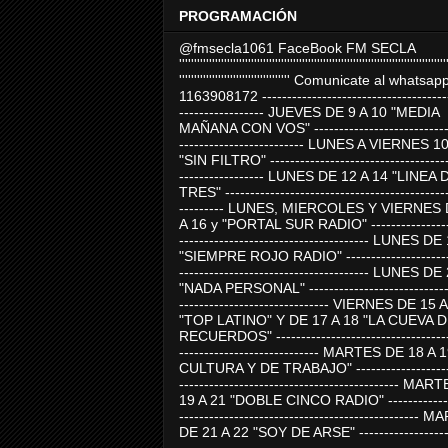
PROGRAMACIÓN
@fmsecla1061 FaceBook FM SECLA
'''''''''''''''''''''''''''''''''''''''''''''''''''''''''''''''''''''''''''''''''''''''''
''''''''''''''''''''''''''''''''''''' Comunicate al whatsap
1163908172 -------------------------------------
----------------- JUEVES DE 9 A 10 "MEDIA
MAÑANA CON VOS" ----------------------------
------------------------- LUNES A VIERNES 1
"SIN FILTRO" ------------------------------------
----------------- LUNES DE 12 A 14 "LINEA 
TRES" ---------------------------------------------
--------- LUNES, MIERCOLES Y VIERNES 
A 16 y "PORTAL SUR RADIO" -----------------
-------------------------------------- LUNES DE
"SIEMPRE ROJO RADIO" ----------------------
-------------------------------------- LUNES DE
"NADA PERSONAL" -----------------------------
------------------------------ VIERNES DE 15 
"TOP LATINO" Y DE 17 A 18 "LA CUEVA 
RECUERDOS" -----------------------------------
---------------------------- MARTES DE 18 A 
CULTURA Y DE TRABAJO" --------------------
-------------------------------------------- MA
19 A 21 "DOBLE CINCO RADIO" -------------
------------------------------------------------
DE 21 A 22 "SOY DE ARSE" -------------------