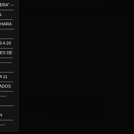
RA" --
----------
AL
---------
A HARA
---------
--------
19 A 20
--------
UEVES DE
-------
---------
---------
 A 11
--------
SABADOS
-------
-----
---------
N
-------
----