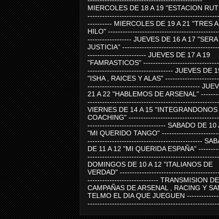
-----------------------------------------------
MIERCOLES DE 18 A 19 "ESTACION RUTE
-----------------------------------------------------
---------- MIERCOLES DE 19 A 21 "TRES 
HILO" ---------------------------------------------
------------------ JUEVES DE 16 A 17 "SER
JUSTICIA" ----------------------------------------
------------------------ JUEVES DE 17 A 19
"FAMRASTICOS" --------------------------------
----------------------------------- JUEVES DE 
"ISHA , RAICES Y ALAS" -----------------------
---------------------------------------------- J
21 A 22 "HABLEMOS DE ARSENAL" ---------
-----------------------------------------------------
VIERNES DE 14 A 15 "INTEGRANDONOS
COACHING" -------------------------------------
-------------------------------- SABADO DE 10
"MI QUERIDO TANGO" ------------------------
----------------------------------------------- 
DE 11 A 12 "MI QUERIDA ESPAÑA" ----------
-----------------------------------------------------
DOMINGOS DE 10 A 12 "ITALIANOS DE
VERDAD" -----------------------------------------
----------------------------- TRANSMISION DE
CAMPAÑAS DE ARSENAL , RACING Y SA
TELMO EL DIA QUE JUEGUEN ---------------
-----------------------------------------------------