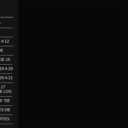
''''''''''''''''
p
---------
--------
0 A 12
---------
DE
---------
DE 15
-------
 19 A 20
-------
 20 A 21
--------
A 17
DE LOS
--------
19 "DE
-------
RTES DE
--------
 MARTES
--------