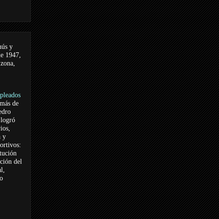
nús y
de 1947,
 zona,
pleados
 más de
edro
logró
ios,
a y
ortivos:
itución
ación del
l,
vo