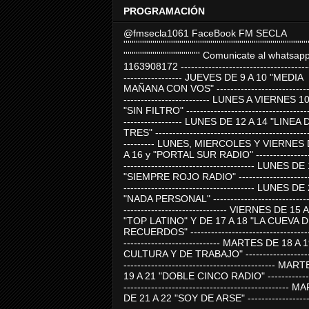
PROGRAMACIÓN
@fmsecla1061 FaceBook FM SECLA
'''''''''''''''''''''''''''''''''''''''''''''''''''''''''''''''''''''''''''''''''''''''''
''''''''''''''''''''''''''''''''''''' Comunicate al whatsap
1163908172 -------------------------------------
----------------- JUEVES DE 9 A 10 "MEDIA
MAÑANA CON VOS" ----------------------------
------------------------- LUNES A VIERNES 1
"SIN FILTRO" ------------------------------------
----------------- LUNES DE 12 A 14 "LINEA 
TRES" ---------------------------------------------
--------- LUNES, MIERCOLES Y VIERNES 
A 16 y "PORTAL SUR RADIO" -----------------
-------------------------------------- LUNES DE
"SIEMPRE ROJO RADIO" ----------------------
-------------------------------------- LUNES DE
"NADA PERSONAL" -----------------------------
------------------------------ VIERNES DE 15 
"TOP LATINO" Y DE 17 A 18 "LA CUEVA 
RECUERDOS" -----------------------------------
---------------------------- MARTES DE 18 A 
CULTURA Y DE TRABAJO" --------------------
-------------------------------------------- MA
19 A 21 "DOBLE CINCO RADIO" -------------
------------------------------------------------
DE 21 A 22 "SOY DE ARSE" -------------------