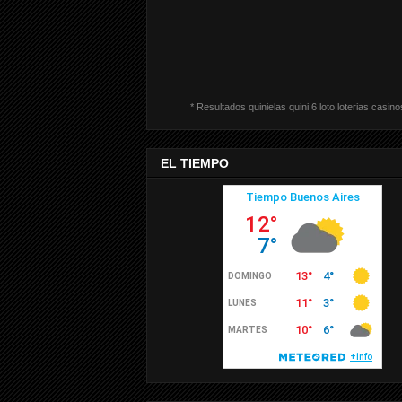
* Resultados quinielas quini 6 loto loterias casino
EL TIEMPO