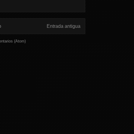
o
Entrada antigua
ntarios (Atom)