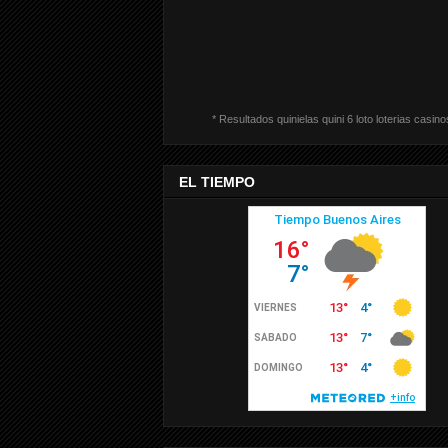
* Resultados quinielas quini 6 loto loterias casino
EL TIEMPO