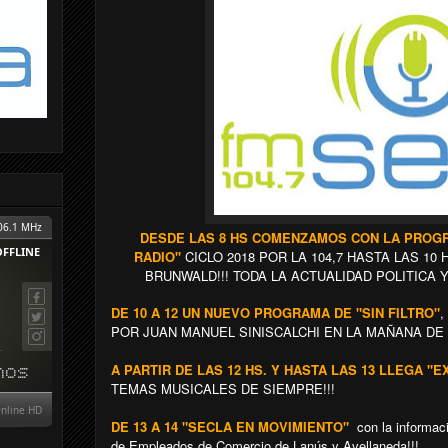
DESDE LAS 8 HS COMENZAMOS CON LA PROGR
RADIO"
CICLO 2018 POR LA 104,7 HASTA LAS 1
BRUNWALD!!! TODA LA ACTUALIDAD POLITICA Y
DE 10 A 12 UN NUEVO PROGRAMA DE "SIN FILTRO"
,
POR JUAN MANUEL SINISCALCHI EN LA MAÑANA DE T
A PARTIR DE LAS 12 HS. Y HASTA LAS 13 LLEGA "E
TEMAS MUSICALES DE SIEMPRE!!!
DE 13 A 14 "SECLA EN MOVIMIENTO"
con la informació
de Empleados de Comercio de Lanús y Avellaneda!!!