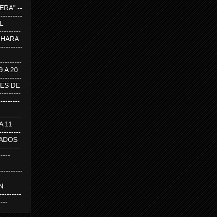
RA" --
----------
AL
---------
A HARA
---------
--------
19 A 20
--------
UEVES DE
-------
---------
---------
 A 11
--------
SABADOS
-------
-----
---------
N
-------
----