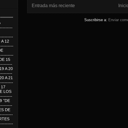
Entrada más reciente
Inici
''''''''''''''''
Suscribirse a:
Enviar come
p
---------
--------
0 A 12
---------
DE
---------
DE 15
-------
 19 A 20
-------
 20 A 21
--------
A 17
DE LOS
--------
19 "DE
-------
RTES DE
--------
 MARTES
--------