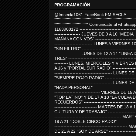
PROGRAMACIÓN
@fmsecla1061 FaceBook FM SECLA
'''''''''''''''''''''''''''''''''''''''''''''''''''''''''''''''''''''''''''''''''''''''''
''''''''''''''''''''''''''''''''''''' Comunicate al whatsap
1163908172 -------------------------------------
----------------- JUEVES DE 9 A 10 "MEDIA
MAÑANA CON VOS" ----------------------------
------------------------- LUNES A VIERNES 1
"SIN FILTRO" ------------------------------------
----------------- LUNES DE 12 A 14 "LINEA 
TRES" ---------------------------------------------
--------- LUNES, MIERCOLES Y VIERNES 
A 16 y "PORTAL SUR RADIO" -----------------
-------------------------------------- LUNES DE
"SIEMPRE ROJO RADIO" ----------------------
-------------------------------------- LUNES DE
"NADA PERSONAL" -----------------------------
------------------------------ VIERNES DE 15 
"TOP LATINO" Y DE 17 A 18 "LA CUEVA 
RECUERDOS" -----------------------------------
---------------------------- MARTES DE 18 A 
CULTURA Y DE TRABAJO" --------------------
-------------------------------------------- MA
19 A 21 "DOBLE CINCO RADIO" -------------
------------------------------------------------
DE 21 A 22 "SOY DE ARSE" -------------------