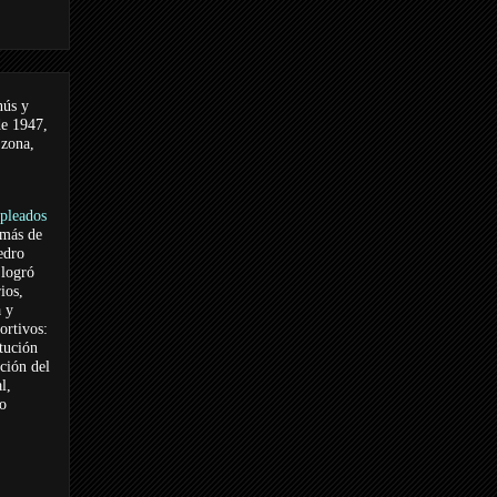
nús y
de 1947,
 zona,
pleados
 más de
edro
logró
ios,
a y
ortivos:
itución
ación del
l,
vo