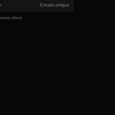
o
Entrada antigua
ntarios (Atom)