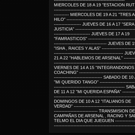
-----------------------------------------------
MIERCOLES DE 18 A 19 "ESTACION RUTE
-----------------------------------------------------
---------- MIERCOLES DE 19 A 21 "TRES 
HILO" ---------------------------------------------
------------------ JUEVES DE 16 A 17 "SER
JUSTICIA" ----------------------------------------
------------------------ JUEVES DE 17 A 19
"FAMRASTICOS" --------------------------------
----------------------------------- JUEVES DE 
"ISHA , RAICES Y ALAS" -----------------------
---------------------------------------------- J
21 A 22 "HABLEMOS DE ARSENAL" ---------
-----------------------------------------------------
VIERNES DE 14 A 15 "INTEGRANDONOS
COACHING" -------------------------------------
-------------------------------- SABADO DE 10
"MI QUERIDO TANGO" ------------------------
----------------------------------------------- 
DE 11 A 12 "MI QUERIDA ESPAÑA" ----------
-----------------------------------------------------
DOMINGOS DE 10 A 12 "ITALIANOS DE
VERDAD" -----------------------------------------
----------------------------- TRANSMISION DE
CAMPAÑAS DE ARSENAL , RACING Y SA
TELMO EL DIA QUE JUEGUEN ---------------
-----------------------------------------------------