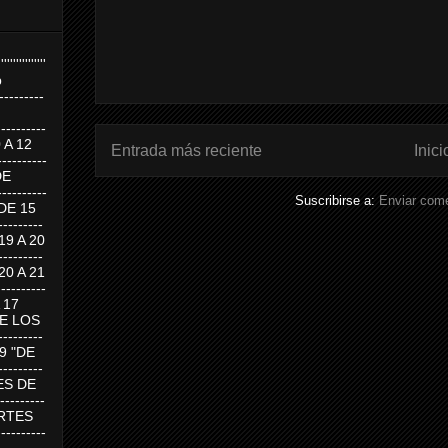
''''''''''''''''
p
---------
--------
0 A 12
Entrada más reciente
Inici
---------
DE
---------
Suscribirse a:
Enviar come
DE 15
-------
 19 A 20
-------
 20 A 21
--------
A 17
DE LOS
--------
19 "DE
-------
RTES DE
--------
 MARTES
--------