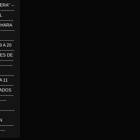
RA" --
----------
AL
---------
A HARA
---------
--------
19 A 20
--------
UEVES DE
-------
---------
---------
 A 11
--------
SABADOS
-------
-----
---------
N
-------
----