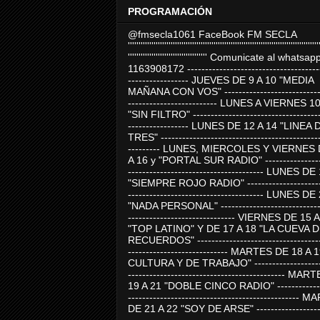
PROGRAMACIÓN
@fmsecla1061 FaceBook FM SECLA
'''''''''''''''''''''''''''''''''''''''''''''''''''''''''''''''''''''''''''''''''''''''''
''''''''''''''''''''''''''''''''''''' Comunicate al whatsap
1163908172 -------------------------------------
----------------- JUEVES DE 9 A 10 "MEDIA
MAÑANA CON VOS" ----------------------------
------------------------- LUNES A VIERNES 1
"SIN FILTRO" ------------------------------------
----------------- LUNES DE 12 A 14 "LINEA 
TRES" ---------------------------------------------
--------- LUNES, MIERCOLES Y VIERNES 
A 16 y "PORTAL SUR RADIO" -----------------
-------------------------------------- LUNES DE
"SIEMPRE ROJO RADIO" ----------------------
-------------------------------------- LUNES DE
"NADA PERSONAL" -----------------------------
------------------------------ VIERNES DE 15 
"TOP LATINO" Y DE 17 A 18 "LA CUEVA 
RECUERDOS" -----------------------------------
---------------------------- MARTES DE 18 A 
CULTURA Y DE TRABAJO" --------------------
-------------------------------------------- MA
19 A 21 "DOBLE CINCO RADIO" -------------
------------------------------------------------
DE 21 A 22 "SOY DE ARSE" -------------------