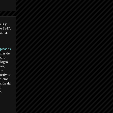
nús y
de 1947,
 zona,
pleados
 más de
edro
logró
ios,
a y
ortivos:
itución
ación del
l,
vo