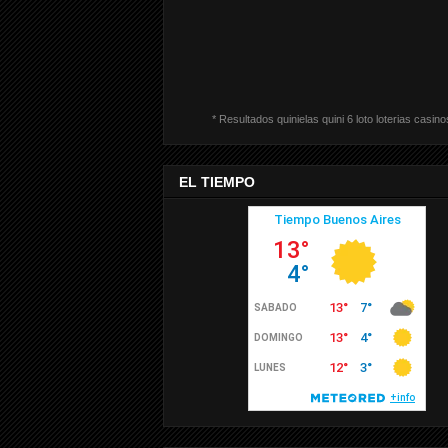
* Resultados quinielas quini 6 loto loterias casino
EL TIEMPO