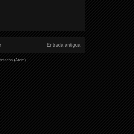
o
Entrada antigua
ntarios (Atom)