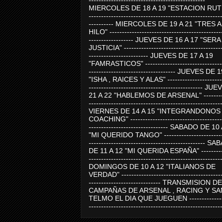
-----------------------------------------------
MIERCOLES DE 18 A 19 "ESTACION RUTE
-----------------------------------------------------
---------- MIERCOLES DE 19 A 21 "TRES 
HILO" ---------------------------------------------
------------------ JUEVES DE 16 A 17 "SER
JUSTICIA" ----------------------------------------
------------------------ JUEVES DE 17 A 19
"FAMRASTICOS" --------------------------------
----------------------------------- JUEVES DE 
"ISHA , RAICES Y ALAS" -----------------------
---------------------------------------------- J
21 A 22 "HABLEMOS DE ARSENAL" ---------
-----------------------------------------------------
VIERNES DE 14 A 15 "INTEGRANDONOS
COACHING" -------------------------------------
-------------------------------- SABADO DE 10
"MI QUERIDO TANGO" ------------------------
----------------------------------------------- 
DE 11 A 12 "MI QUERIDA ESPAÑA" ----------
-----------------------------------------------------
DOMINGOS DE 10 A 12 "ITALIANOS DE
VERDAD" -----------------------------------------
----------------------------- TRANSMISION DE
CAMPAÑAS DE ARSENAL , RACING Y SA
TELMO EL DIA QUE JUEGUEN ---------------
-----------------------------------------------------