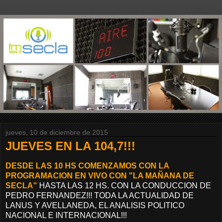
jueves, 10 de diciembre de 2015
JUEVES EN LA 104,7!!!
DESDE LAS 10 HS COMENZAMOS CON LA
PROGRAMACION EN VIVO CON "LA MAÑANA DE
SECLA"
HASTA LAS 12 HS. CON LA CONDUCCION DE
PEDRO FERNANDEZ!!! TODA LA ACTUALIDAD DE
LANUS Y AVELLANEDA, EL ANALISIS POLITICO
NACIONAL E INTERNACIONAL!!!