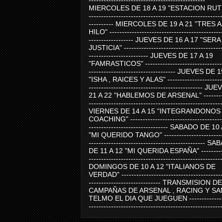
-----------------------------------------------
MIERCOLES DE 18 A 19 "ESTACION RUTE
-----------------------------------------------------
---------- MIERCOLES DE 19 A 21 "TRES 
HILO" ---------------------------------------------
------------------ JUEVES DE 16 A 17 "SER
JUSTICIA" ----------------------------------------
------------------------ JUEVES DE 17 A 19
"FAMRASTICOS" --------------------------------
----------------------------------- JUEVES DE 
"ISHA , RAICES Y ALAS" -----------------------
---------------------------------------------- J
21 A 22 "HABLEMOS DE ARSENAL" ---------
-----------------------------------------------------
VIERNES DE 14 A 15 "INTEGRANDONOS
COACHING" -------------------------------------
-------------------------------- SABADO DE 10
"MI QUERIDO TANGO" ------------------------
----------------------------------------------- 
DE 11 A 12 "MI QUERIDA ESPAÑA" ----------
-----------------------------------------------------
DOMINGOS DE 10 A 12 "ITALIANOS DE
VERDAD" -----------------------------------------
----------------------------- TRANSMISION DE
CAMPAÑAS DE ARSENAL , RACING Y SA
TELMO EL DIA QUE JUEGUEN ---------------
-----------------------------------------------------