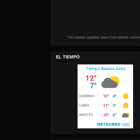
* Resultados quinielas quini 6 loto loterias casino
EL TIEMPO