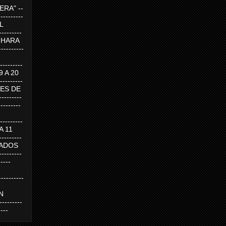
RA" --
----------
AL
---------
A HARA
---------
--------
19 A 20
--------
UEVES DE
-------
---------
---------
 A 11
--------
SABADOS
-------
-----
---------
N
-------
----