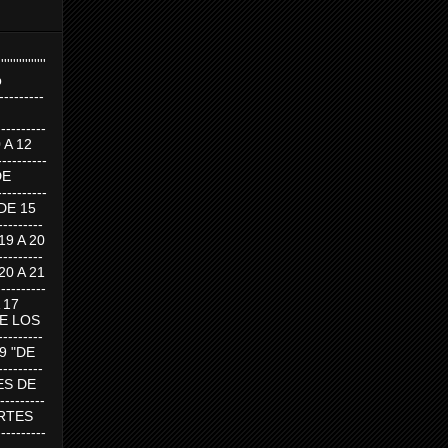
''''''''''''''''
p
---------
--------
0 A 12
---------
DE
---------
DE 15
-------
 19 A 20
-------
 20 A 21
--------
A 17
DE LOS
--------
19 "DE
-------
RTES DE
--------
 MARTES
--------