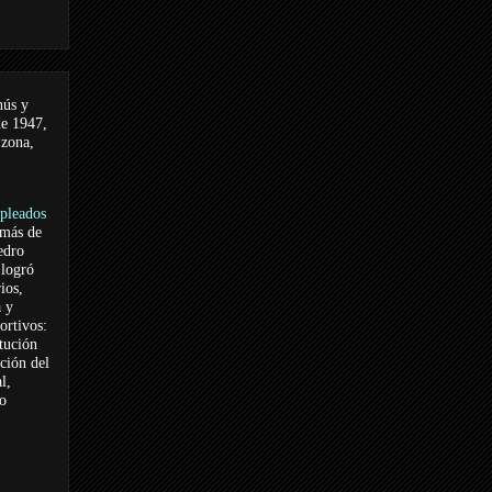
nús y
de 1947,
 zona,
pleados
 más de
edro
logró
ios,
a y
ortivos:
itución
ación del
l,
vo