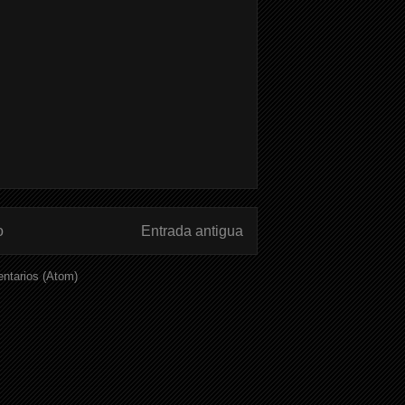
o
Entrada antigua
ntarios (Atom)