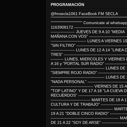
PROGRAMACIÓN
@fmsecla1061 FaceBook FM SECLA
'''''''''''''''''''''''''''''''''''''''''''''''''''''''''''''''''''''''''''''''''''''''''
''''''''''''''''''''''''''''''''''''' Comunicate al whatsap
1163908172 -------------------------------------
----------------- JUEVES DE 9 A 10 "MEDIA
MAÑANA CON VOS" ----------------------------
------------------------- LUNES A VIERNES 1
"SIN FILTRO" ------------------------------------
----------------- LUNES DE 12 A 14 "LINEA 
TRES" ---------------------------------------------
--------- LUNES, MIERCOLES Y VIERNES 
A 16 y "PORTAL SUR RADIO" -----------------
-------------------------------------- LUNES DE
"SIEMPRE ROJO RADIO" ----------------------
-------------------------------------- LUNES DE
"NADA PERSONAL" -----------------------------
------------------------------ VIERNES DE 15 
"TOP LATINO" Y DE 17 A 18 "LA CUEVA 
RECUERDOS" -----------------------------------
---------------------------- MARTES DE 18 A 
CULTURA Y DE TRABAJO" --------------------
-------------------------------------------- MA
19 A 21 "DOBLE CINCO RADIO" -------------
------------------------------------------------
DE 21 A 22 "SOY DE ARSE" -------------------