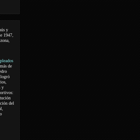
nús y
de 1947,
 zona,
pleados
 más de
edro
logró
ios,
a y
ortivos:
itución
ación del
l,
vo