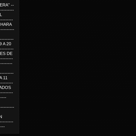
RA" --
----------
AL
---------
A HARA
---------
--------
19 A 20
--------
UEVES DE
-------
---------
---------
 A 11
--------
SABADOS
-------
-----
---------
N
-------
----