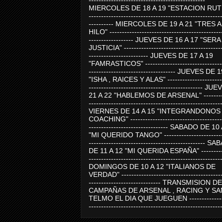
-----------------------------------------------
MIERCOLES DE 18 A 19 "ESTACION RUTE
-----------------------------------------------------
---------- MIERCOLES DE 19 A 21 "TRES 
HILO" ---------------------------------------------
------------------ JUEVES DE 16 A 17 "SER
JUSTICIA" ----------------------------------------
------------------------ JUEVES DE 17 A 19
"FAMRASTICOS" --------------------------------
----------------------------------- JUEVES DE 
"ISHA , RAICES Y ALAS" -----------------------
---------------------------------------------- J
21 A 22 "HABLEMOS DE ARSENAL" ---------
-----------------------------------------------------
VIERNES DE 14 A 15 "INTEGRANDONOS
COACHING" -------------------------------------
-------------------------------- SABADO DE 10
"MI QUERIDO TANGO" ------------------------
----------------------------------------------- 
DE 11 A 12 "MI QUERIDA ESPAÑA" ----------
-----------------------------------------------------
DOMINGOS DE 10 A 12 "ITALIANOS DE
VERDAD" -----------------------------------------
----------------------------- TRANSMISION DE
CAMPAÑAS DE ARSENAL , RACING Y SA
TELMO EL DIA QUE JUEGUEN ---------------
-----------------------------------------------------