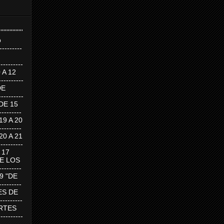
''''''''''''''''
p
---------
--------
0 A 12
---------
DE
---------
DE 15
-------
 19 A 20
-------
 20 A 21
--------
A 17
DE LOS
--------
19 "DE
-------
RTES DE
--------
 MARTES
--------