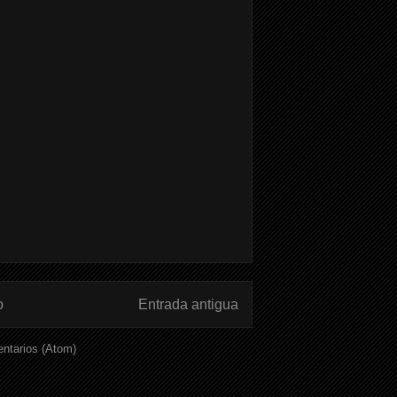
o
Entrada antigua
ntarios (Atom)