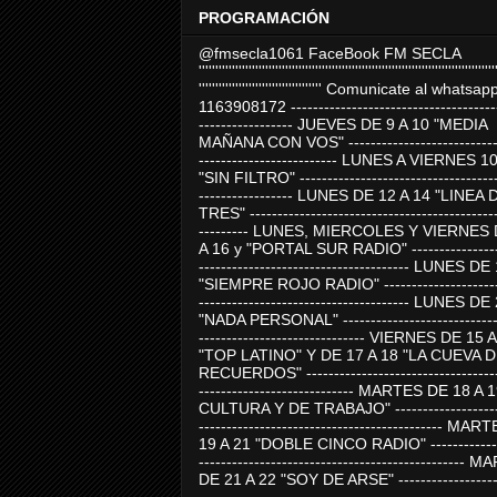
PROGRAMACIÓN
@fmsecla1061 FaceBook FM SECLA
'''''''''''''''''''''''''''''''''''''''''''''''''''''''''''''''''''''''''''''''''''''''''
''''''''''''''''''''''''''''''''''''' Comunicate al whatsap
1163908172 -------------------------------------
----------------- JUEVES DE 9 A 10 "MEDIA
MAÑANA CON VOS" ----------------------------
------------------------- LUNES A VIERNES 1
"SIN FILTRO" ------------------------------------
----------------- LUNES DE 12 A 14 "LINEA 
TRES" ---------------------------------------------
--------- LUNES, MIERCOLES Y VIERNES 
A 16 y "PORTAL SUR RADIO" -----------------
-------------------------------------- LUNES DE
"SIEMPRE ROJO RADIO" ----------------------
-------------------------------------- LUNES DE
"NADA PERSONAL" -----------------------------
------------------------------ VIERNES DE 15 
"TOP LATINO" Y DE 17 A 18 "LA CUEVA 
RECUERDOS" -----------------------------------
---------------------------- MARTES DE 18 A 
CULTURA Y DE TRABAJO" --------------------
-------------------------------------------- MA
19 A 21 "DOBLE CINCO RADIO" -------------
------------------------------------------------
DE 21 A 22 "SOY DE ARSE" -------------------