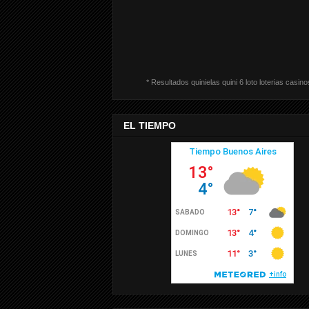
* Resultados quinielas quini 6 loto loterias casino
EL TIEMPO