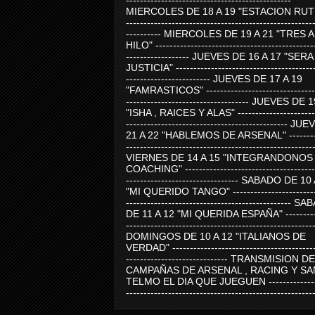
-----------------------------------------------
MIERCOLES DE 18 A 19 "ESTACION RUTE
-----------------------------------------------------
---------- MIERCOLES DE 19 A 21 "TRES 
HILO" ---------------------------------------------
------------------ JUEVES DE 16 A 17 "SER
JUSTICIA" ----------------------------------------
------------------------ JUEVES DE 17 A 19
"FAMRASTICOS" --------------------------------
----------------------------------- JUEVES DE 
"ISHA , RAICES Y ALAS" -----------------------
---------------------------------------------- J
21 A 22 "HABLEMOS DE ARSENAL" ---------
-----------------------------------------------------
VIERNES DE 14 A 15 "INTEGRANDONOS
COACHING" -------------------------------------
-------------------------------- SABADO DE 10
"MI QUERIDO TANGO" ------------------------
----------------------------------------------- 
DE 11 A 12 "MI QUERIDA ESPAÑA" ----------
-----------------------------------------------------
DOMINGOS DE 10 A 12 "ITALIANOS DE
VERDAD" -----------------------------------------
----------------------------- TRANSMISION DE
CAMPAÑAS DE ARSENAL , RACING Y SA
TELMO EL DIA QUE JUEGUEN ---------------
-----------------------------------------------------