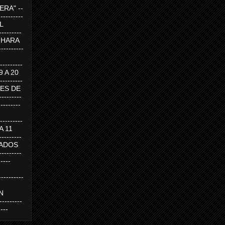
RA" --
----------
AL
---------
A HARA
---------
--------
19 A 20
--------
UEVES DE
-------
---------
---------
 A 11
--------
SABADOS
-------
-----
---------
N
-------
----