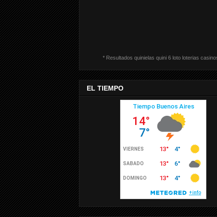
* Resultados quinielas quini 6 loto loterias casino
EL TIEMPO