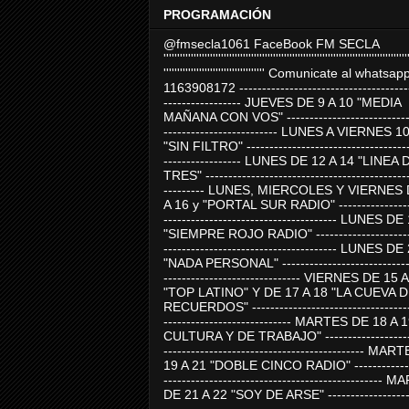
PROGRAMACIÓN
@fmsecla1061 FaceBook FM SECLA
'''''''''''''''''''''''''''''''''''''''''''''''''''''''''''''''''''''''''''''''''''''''''
''''''''''''''''''''''''''''''''''''' Comunicate al whatsap
1163908172 -------------------------------------
----------------- JUEVES DE 9 A 10 "MEDIA
MAÑANA CON VOS" ----------------------------
------------------------- LUNES A VIERNES 1
"SIN FILTRO" ------------------------------------
----------------- LUNES DE 12 A 14 "LINEA 
TRES" ---------------------------------------------
--------- LUNES, MIERCOLES Y VIERNES 
A 16 y "PORTAL SUR RADIO" -----------------
-------------------------------------- LUNES DE
"SIEMPRE ROJO RADIO" ----------------------
-------------------------------------- LUNES DE
"NADA PERSONAL" -----------------------------
------------------------------ VIERNES DE 15 
"TOP LATINO" Y DE 17 A 18 "LA CUEVA 
RECUERDOS" -----------------------------------
---------------------------- MARTES DE 18 A 
CULTURA Y DE TRABAJO" --------------------
-------------------------------------------- MA
19 A 21 "DOBLE CINCO RADIO" -------------
------------------------------------------------
DE 21 A 22 "SOY DE ARSE" -------------------