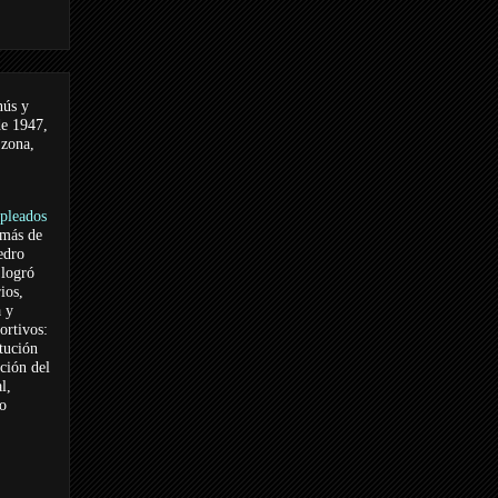
nús y
de 1947,
 zona,
pleados
 más de
edro
logró
ios,
a y
ortivos:
itución
ación del
l,
vo