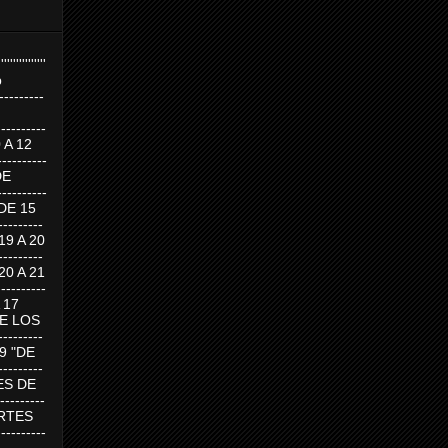
''''''''''''''''
p
---------
--------
0 A 12
---------
DE
---------
DE 15
-------
 19 A 20
-------
 20 A 21
--------
A 17
DE LOS
--------
19 "DE
-------
RTES DE
--------
 MARTES
--------