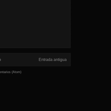
o
Entrada antigua
ntarios (Atom)