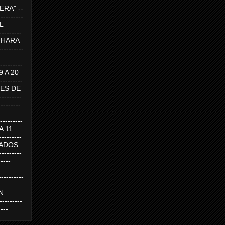
RA" --
----------
AL
---------
A HARA
---------
--------
19 A 20
--------
UEVES DE
-------
---------
---------
 A 11
--------
SABADOS
-------
-----
---------
N
-------
----