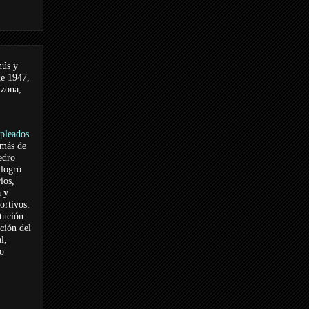
nús y
de 1947,
 zona,
pleados
 más de
edro
logró
ios,
a y
ortivos:
itución
ación del
l,
vo