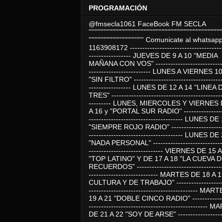
PROGRAMACIÓN
@fmsecla1061 FaceBook FM SECLA
'''''''''''''''''''''''''''''''''''''''''''''''''''''''''''''''''''''''''''''''''''''''''
''''''''''''''''''''''''''''''''''''' Comunicate al whatsap
1163908172 -------------------------------------
----------------- JUEVES DE 9 A 10 "MEDIA
MAÑANA CON VOS" ----------------------------
------------------------- LUNES A VIERNES 1
"SIN FILTRO" ------------------------------------
----------------- LUNES DE 12 A 14 "LINEA 
TRES" ---------------------------------------------
--------- LUNES, MIERCOLES Y VIERNES 
A 16 y "PORTAL SUR RADIO" -----------------
-------------------------------------- LUNES DE
"SIEMPRE ROJO RADIO" ----------------------
-------------------------------------- LUNES DE
"NADA PERSONAL" -----------------------------
------------------------------ VIERNES DE 15 
"TOP LATINO" Y DE 17 A 18 "LA CUEVA 
RECUERDOS" -----------------------------------
---------------------------- MARTES DE 18 A 
CULTURA Y DE TRABAJO" --------------------
-------------------------------------------- MA
19 A 21 "DOBLE CINCO RADIO" -------------
------------------------------------------------
DE 21 A 22 "SOY DE ARSE" -------------------