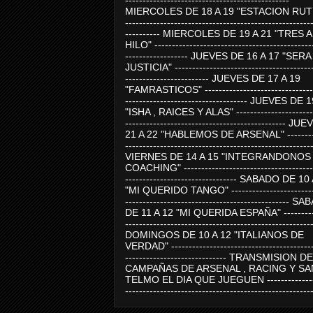
-----------------------------------------------
MIERCOLES DE 18 A 19 "ESTACION RUTE
-----------------------------------------------------
---------- MIERCOLES DE 19 A 21 "TRES 
HILO" ---------------------------------------------
------------------ JUEVES DE 16 A 17 "SER
JUSTICIA" ----------------------------------------
------------------------ JUEVES DE 17 A 19
"FAMRASTICOS" --------------------------------
----------------------------------- JUEVES DE 
"ISHA , RAICES Y ALAS" -----------------------
---------------------------------------------- J
21 A 22 "HABLEMOS DE ARSENAL" ---------
-----------------------------------------------------
VIERNES DE 14 A 15 "INTEGRANDONOS
COACHING" -------------------------------------
-------------------------------- SABADO DE 10
"MI QUERIDO TANGO" ------------------------
----------------------------------------------- 
DE 11 A 12 "MI QUERIDA ESPAÑA" ----------
-----------------------------------------------------
DOMINGOS DE 10 A 12 "ITALIANOS DE
VERDAD" -----------------------------------------
----------------------------- TRANSMISION DE
CAMPAÑAS DE ARSENAL , RACING Y SA
TELMO EL DIA QUE JUEGUEN ---------------
-----------------------------------------------------