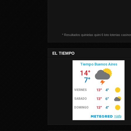
* Resultados quinielas quini 6 loto loterias casino
EL TIEMPO