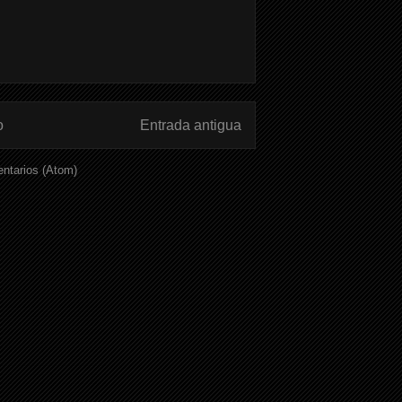
o
Entrada antigua
ntarios (Atom)