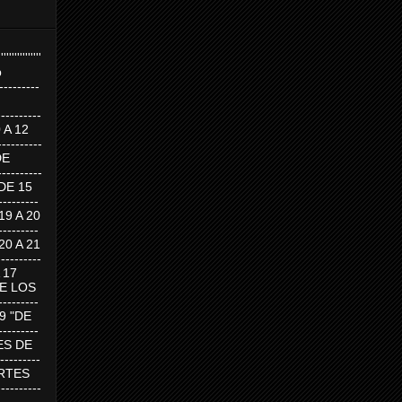
''''''''''''''''
p
---------
--------
0 A 12
---------
DE
---------
DE 15
-------
 19 A 20
-------
 20 A 21
--------
A 17
DE LOS
--------
19 "DE
-------
RTES DE
--------
 MARTES
--------