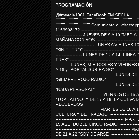
PROGRAMACIÓN
@fmsecla1061 FaceBook FM SECLA
'''''''''''''''''''''''''''''''''''''''''''''''''''''''''''''''''''''''''''''''''''''''''
''''''''''''''''''''''''''''''''''''' Comunicate al whatsap
1163908172 -------------------------------------
----------------- JUEVES DE 9 A 10 "MEDIA
MAÑANA CON VOS" ----------------------------
------------------------- LUNES A VIERNES 1
"SIN FILTRO" ------------------------------------
----------------- LUNES DE 12 A 14 "LINEA 
TRES" ---------------------------------------------
--------- LUNES, MIERCOLES Y VIERNES 
A 16 y "PORTAL SUR RADIO" -----------------
-------------------------------------- LUNES DE
"SIEMPRE ROJO RADIO" ----------------------
-------------------------------------- LUNES DE
"NADA PERSONAL" -----------------------------
------------------------------ VIERNES DE 15 
"TOP LATINO" Y DE 17 A 18 "LA CUEVA 
RECUERDOS" -----------------------------------
---------------------------- MARTES DE 18 A 
CULTURA Y DE TRABAJO" --------------------
-------------------------------------------- MA
19 A 21 "DOBLE CINCO RADIO" -------------
------------------------------------------------
DE 21 A 22 "SOY DE ARSE" -------------------