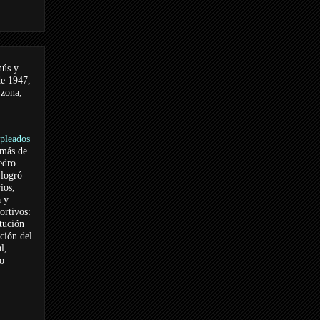
nús y
de 1947,
 zona,
pleados
 más de
edro
logró
ios,
a y
ortivos:
itución
ación del
l,
vo