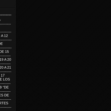
''''''''''''''''
p
---------
--------
0 A 12
---------
DE
---------
DE 15
-------
 19 A 20
-------
 20 A 21
--------
A 17
DE LOS
--------
19 "DE
-------
RTES DE
--------
 MARTES
--------