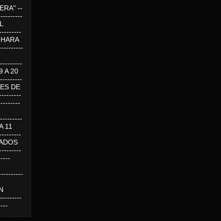
RA" --
----------
AL
---------
A HARA
---------
--------
19 A 20
--------
UEVES DE
-------
---------
---------
 A 11
--------
SABADOS
-------
-----
---------
N
-------
----