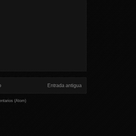
o
Entrada antigua
ntarios (Atom)