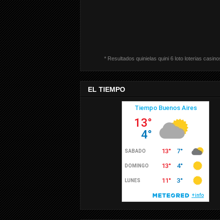
* Resultados quinielas quini 6 loto loterias casino
EL TIEMPO