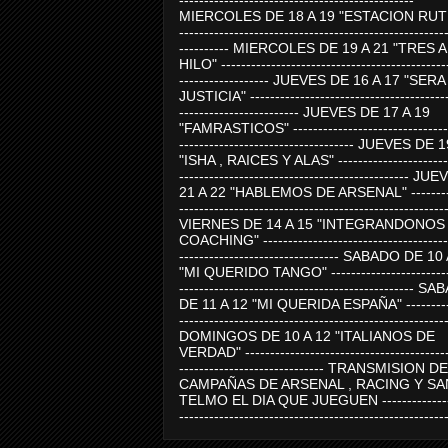
-----------------------------------------------
MIERCOLES DE 18 A 19 "ESTACION RUTE
-----------------------------------------------------
---------- MIERCOLES DE 19 A 21 "TRES 
HILO" ---------------------------------------------
------------------ JUEVES DE 16 A 17 "SER
JUSTICIA" ----------------------------------------
------------------------ JUEVES DE 17 A 19
"FAMRASTICOS" --------------------------------
----------------------------------- JUEVES DE 
"ISHA , RAICES Y ALAS" -----------------------
---------------------------------------------- J
21 A 22 "HABLEMOS DE ARSENAL" ---------
-----------------------------------------------------
VIERNES DE 14 A 15 "INTEGRANDONOS
COACHING" -------------------------------------
-------------------------------- SABADO DE 10
"MI QUERIDO TANGO" ------------------------
----------------------------------------------- 
DE 11 A 12 "MI QUERIDA ESPAÑA" ----------
-----------------------------------------------------
DOMINGOS DE 10 A 12 "ITALIANOS DE
VERDAD" -----------------------------------------
----------------------------- TRANSMISION DE
CAMPAÑAS DE ARSENAL , RACING Y SA
TELMO EL DIA QUE JUEGUEN ---------------
-----------------------------------------------------