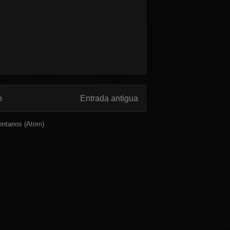
o
Entrada antigua
ntarios (Atom)