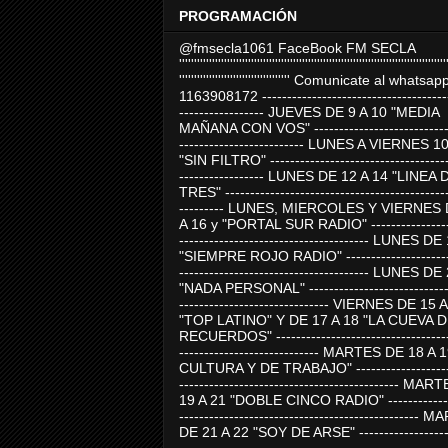
PROGRAMACIÓN
@fmsecla1061 FaceBook FM SECLA
'''''''''''''''''''''''''''''''''''''''''''''''''''''''''''''''''''''''''''''''''''''''''
''''''''''''''''''''''''''''''''''''' Comunicate al whatsap
1163908172 -------------------------------------
----------------- JUEVES DE 9 A 10 "MEDIA
MAÑANA CON VOS" ----------------------------
------------------------- LUNES A VIERNES 1
"SIN FILTRO" ------------------------------------
----------------- LUNES DE 12 A 14 "LINEA 
TRES" ---------------------------------------------
--------- LUNES, MIERCOLES Y VIERNES 
A 16 y "PORTAL SUR RADIO" -----------------
-------------------------------------- LUNES DE
"SIEMPRE ROJO RADIO" ----------------------
-------------------------------------- LUNES DE
"NADA PERSONAL" -----------------------------
------------------------------ VIERNES DE 15 
"TOP LATINO" Y DE 17 A 18 "LA CUEVA 
RECUERDOS" -----------------------------------
---------------------------- MARTES DE 18 A 
CULTURA Y DE TRABAJO" --------------------
-------------------------------------------- MA
19 A 21 "DOBLE CINCO RADIO" -------------
------------------------------------------------
DE 21 A 22 "SOY DE ARSE" -------------------