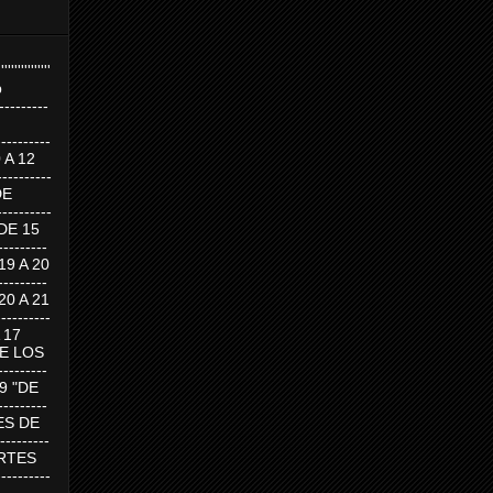
''''''''''''''''
p
---------
--------
0 A 12
---------
DE
---------
DE 15
-------
 19 A 20
-------
 20 A 21
--------
A 17
DE LOS
--------
19 "DE
-------
RTES DE
--------
 MARTES
--------