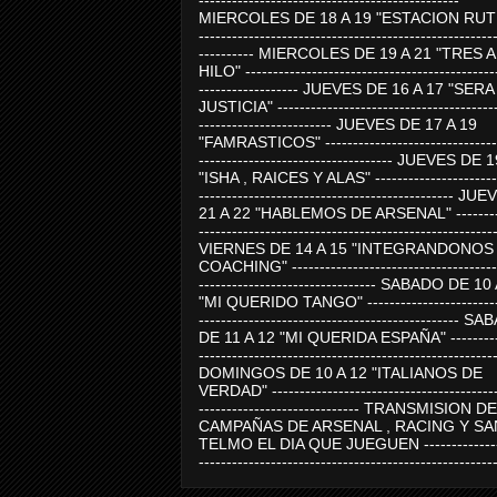
-----------------------------------------------
MIERCOLES DE 18 A 19 "ESTACION RUTE
-----------------------------------------------------
---------- MIERCOLES DE 19 A 21 "TRES 
HILO" ---------------------------------------------
------------------ JUEVES DE 16 A 17 "SER
JUSTICIA" ----------------------------------------
------------------------ JUEVES DE 17 A 19
"FAMRASTICOS" --------------------------------
----------------------------------- JUEVES DE 
"ISHA , RAICES Y ALAS" -----------------------
---------------------------------------------- J
21 A 22 "HABLEMOS DE ARSENAL" ---------
-----------------------------------------------------
VIERNES DE 14 A 15 "INTEGRANDONOS
COACHING" -------------------------------------
-------------------------------- SABADO DE 10
"MI QUERIDO TANGO" ------------------------
----------------------------------------------- 
DE 11 A 12 "MI QUERIDA ESPAÑA" ----------
-----------------------------------------------------
DOMINGOS DE 10 A 12 "ITALIANOS DE
VERDAD" -----------------------------------------
----------------------------- TRANSMISION DE
CAMPAÑAS DE ARSENAL , RACING Y SA
TELMO EL DIA QUE JUEGUEN ---------------
-----------------------------------------------------