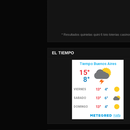
* Resultados quinielas quini 6 loto loterias casino
EL TIEMPO