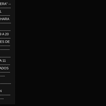
RA" --
----------
AL
---------
A HARA
---------
--------
19 A 20
--------
UEVES DE
-------
---------
---------
 A 11
--------
SABADOS
-------
-----
---------
N
-------
----