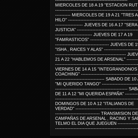
-----------------------------------------------
MIERCOLES DE 18 A 19 "ESTACION RUTE
-----------------------------------------------------
---------- MIERCOLES DE 19 A 21 "TRES 
HILO" ---------------------------------------------
------------------ JUEVES DE 16 A 17 "SER
JUSTICIA" ----------------------------------------
------------------------ JUEVES DE 17 A 19
"FAMRASTICOS" --------------------------------
----------------------------------- JUEVES DE 
"ISHA , RAICES Y ALAS" -----------------------
---------------------------------------------- J
21 A 22 "HABLEMOS DE ARSENAL" ---------
-----------------------------------------------------
VIERNES DE 14 A 15 "INTEGRANDONOS
COACHING" -------------------------------------
-------------------------------- SABADO DE 10
"MI QUERIDO TANGO" ------------------------
----------------------------------------------- 
DE 11 A 12 "MI QUERIDA ESPAÑA" ----------
-----------------------------------------------------
DOMINGOS DE 10 A 12 "ITALIANOS DE
VERDAD" -----------------------------------------
----------------------------- TRANSMISION DE
CAMPAÑAS DE ARSENAL , RACING Y SA
TELMO EL DIA QUE JUEGUEN ---------------
-----------------------------------------------------