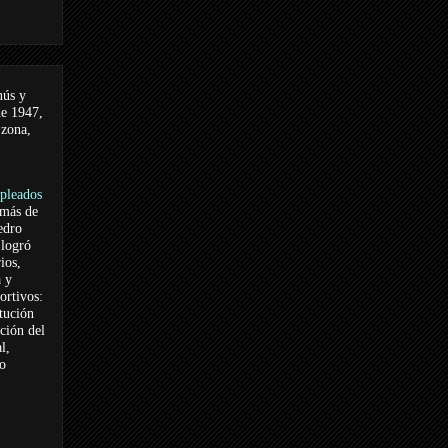
nús y
de 1947,
 zona,
pleados
 más de
edro
logró
ios,
a y
ortivos:
itución
ación del
l,
vo