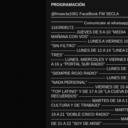
PROGRAMACIÓN
@fmsecla1061 FaceBook FM SECLA
'''''''''''''''''''''''''''''''''''''''''''''''''''''''''''''''''''''''''''''''''''''''''
''''''''''''''''''''''''''''''''''''' Comunicate al whatsap
1163908172 -------------------------------------
----------------- JUEVES DE 9 A 10 "MEDIA
MAÑANA CON VOS" ----------------------------
------------------------- LUNES A VIERNES 1
"SIN FILTRO" ------------------------------------
----------------- LUNES DE 12 A 14 "LINEA 
TRES" ---------------------------------------------
--------- LUNES, MIERCOLES Y VIERNES 
A 16 y "PORTAL SUR RADIO" -----------------
-------------------------------------- LUNES DE
"SIEMPRE ROJO RADIO" ----------------------
-------------------------------------- LUNES DE
"NADA PERSONAL" -----------------------------
------------------------------ VIERNES DE 15 
"TOP LATINO" Y DE 17 A 18 "LA CUEVA 
RECUERDOS" -----------------------------------
---------------------------- MARTES DE 18 A 
CULTURA Y DE TRABAJO" --------------------
-------------------------------------------- MA
19 A 21 "DOBLE CINCO RADIO" -------------
------------------------------------------------
DE 21 A 22 "SOY DE ARSE" -------------------