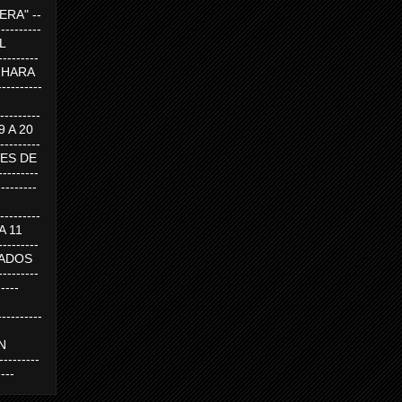
RA" --
----------
AL
---------
A HARA
---------
--------
19 A 20
--------
UEVES DE
-------
---------
---------
 A 11
--------
SABADOS
-------
-----
---------
N
-------
----