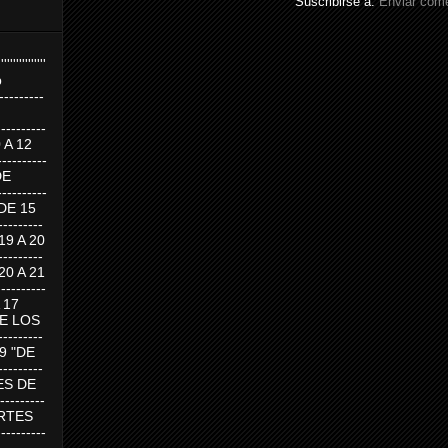
Suscribirse a:
Enviar come
''''''''''''''''
p
---------
--------
0 A 12
---------
DE
---------
DE 15
-------
 19 A 20
-------
 20 A 21
--------
A 17
DE LOS
--------
19 "DE
-------
RTES DE
--------
 MARTES
--------