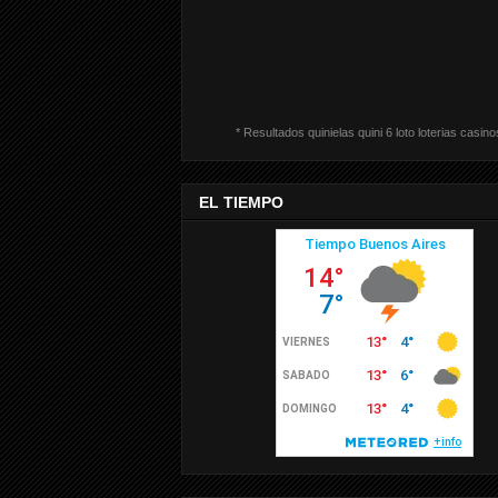
* Resultados quinielas quini 6 loto loterias casino
EL TIEMPO