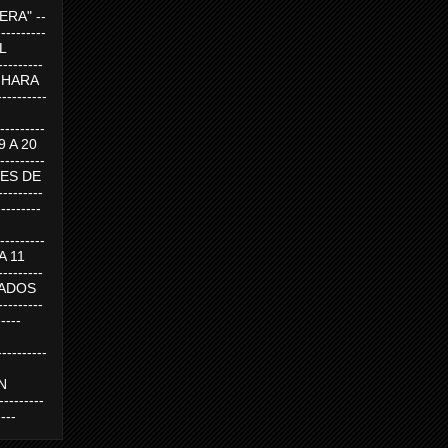
RA" --
----------
AL
---------
A HARA
---------
--------
19 A 20
--------
UEVES DE
-------
---------
---------
 A 11
--------
SABADOS
-------
-----
---------
N
-------
----