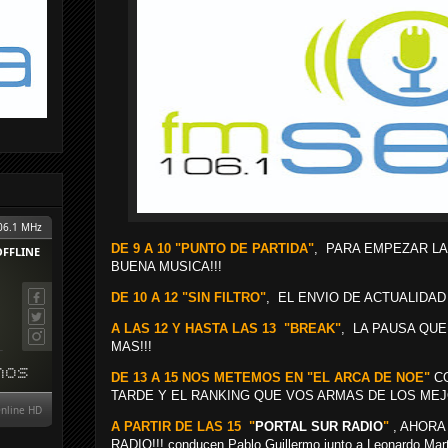
DE 9 A 10 "PUNTO DE PARTIDA"
, PARA EMPEZAR L
BUENA MUSICA!!!
DE 10 A 12 "SIN FILTRO"
, EL ENVIO DE ACTUALIDAD
A LAS 12 Y HASTA LAS 13 "BREAK"
, LA PAUSA QUE
MAS!!!
DE 13 A 15 NOS METEMOS EN "EL ARCA DE NOE"
CO
TARDE Y EL RANKING QUE VOS ARMAS DE LOS MEJ
A PARTIR DE LAS 15 "
PORTAL SUR RADIO
"
, AHORA
RADIO!!! conducen Pablo Guillermo junto a Leonardo Mar