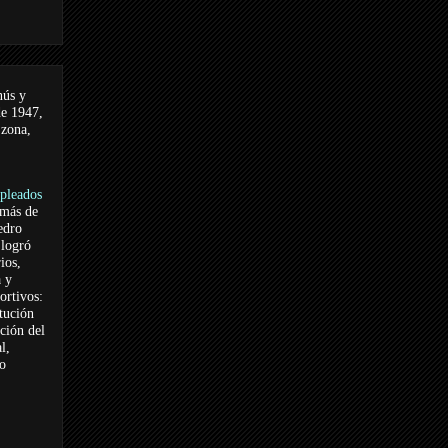
nús y
de 1947,
 zona,
pleados
 más de
edro
logró
ios,
a y
ortivos:
itución
ación del
l,
vo