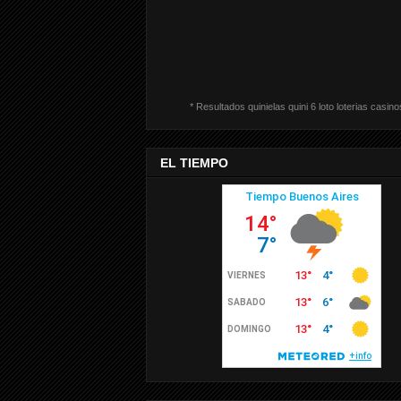
* Resultados quinielas quini 6 loto loterias casino
EL TIEMPO