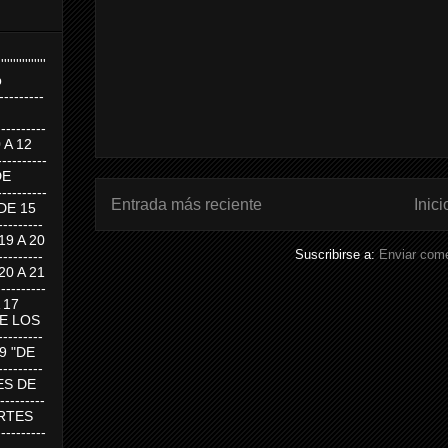
''''''''''''''''
p
---------
--------
0 A 12
---------
DE
---------
Entrada más reciente
Inici
DE 15
-------
 19 A 20
Suscribirse a:
Enviar come
-------
 20 A 21
--------
A 17
DE LOS
--------
19 "DE
-------
RTES DE
--------
 MARTES
--------