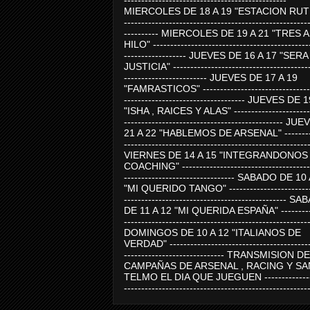
-----------------------------------------------
MIERCOLES DE 18 A 19 "ESTACION RUTE
-----------------------------------------------------
---------- MIERCOLES DE 19 A 21 "TRES 
HILO" ---------------------------------------------
------------------ JUEVES DE 16 A 17 "SER
JUSTICIA" ----------------------------------------
------------------------ JUEVES DE 17 A 19
"FAMRASTICOS" --------------------------------
----------------------------------- JUEVES DE 
"ISHA , RAICES Y ALAS" -----------------------
---------------------------------------------- J
21 A 22 "HABLEMOS DE ARSENAL" ---------
-----------------------------------------------------
VIERNES DE 14 A 15 "INTEGRANDONOS
COACHING" -------------------------------------
-------------------------------- SABADO DE 10
"MI QUERIDO TANGO" ------------------------
----------------------------------------------- 
DE 11 A 12 "MI QUERIDA ESPAÑA" ----------
-----------------------------------------------------
DOMINGOS DE 10 A 12 "ITALIANOS DE
VERDAD" -----------------------------------------
----------------------------- TRANSMISION DE
CAMPAÑAS DE ARSENAL , RACING Y SA
TELMO EL DIA QUE JUEGUEN ---------------
-----------------------------------------------------