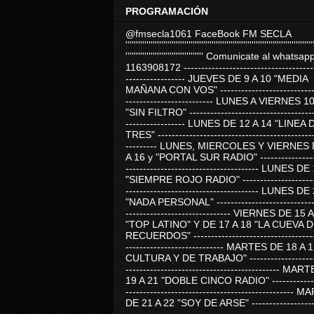
PROGRAMACIÓN
@fmsecla1061 FaceBook FM SECLA
'''''''''''''''''''''''''''''''''''''''''''''''''''''''''''''''''''''''''''''''''''''''''
''''''''''''''''''''''''''''''''''''' Comunicate al whatsap
1163908172 -------------------------------------
----------------- JUEVES DE 9 A 10 "MEDIA
MAÑANA CON VOS" ----------------------------
------------------------- LUNES A VIERNES 1
"SIN FILTRO" ------------------------------------
----------------- LUNES DE 12 A 14 "LINEA 
TRES" ---------------------------------------------
--------- LUNES, MIERCOLES Y VIERNES 
A 16 y "PORTAL SUR RADIO" -----------------
-------------------------------------- LUNES DE
"SIEMPRE ROJO RADIO" ----------------------
-------------------------------------- LUNES DE
"NADA PERSONAL" -----------------------------
------------------------------ VIERNES DE 15 
"TOP LATINO" Y DE 17 A 18 "LA CUEVA 
RECUERDOS" -----------------------------------
---------------------------- MARTES DE 18 A 
CULTURA Y DE TRABAJO" --------------------
-------------------------------------------- MA
19 A 21 "DOBLE CINCO RADIO" -------------
------------------------------------------------
DE 21 A 22 "SOY DE ARSE" -------------------