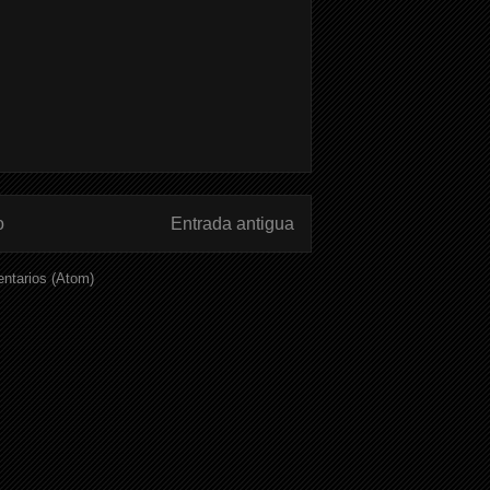
o
Entrada antigua
ntarios (Atom)