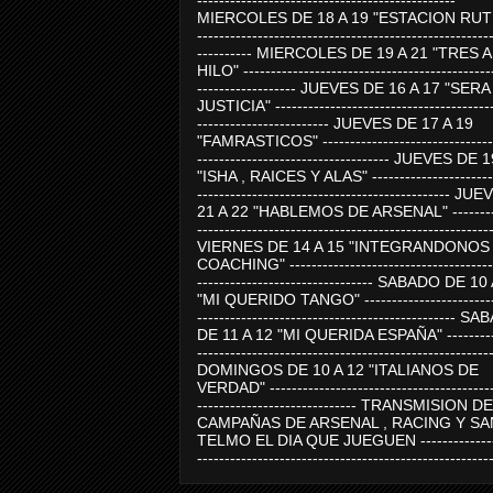
-----------------------------------------------
MIERCOLES DE 18 A 19 "ESTACION RUTE
-----------------------------------------------------
---------- MIERCOLES DE 19 A 21 "TRES 
HILO" ---------------------------------------------
------------------ JUEVES DE 16 A 17 "SER
JUSTICIA" ----------------------------------------
------------------------ JUEVES DE 17 A 19
"FAMRASTICOS" --------------------------------
----------------------------------- JUEVES DE 
"ISHA , RAICES Y ALAS" -----------------------
---------------------------------------------- J
21 A 22 "HABLEMOS DE ARSENAL" ---------
-----------------------------------------------------
VIERNES DE 14 A 15 "INTEGRANDONOS
COACHING" -------------------------------------
-------------------------------- SABADO DE 10
"MI QUERIDO TANGO" ------------------------
----------------------------------------------- 
DE 11 A 12 "MI QUERIDA ESPAÑA" ----------
-----------------------------------------------------
DOMINGOS DE 10 A 12 "ITALIANOS DE
VERDAD" -----------------------------------------
----------------------------- TRANSMISION DE
CAMPAÑAS DE ARSENAL , RACING Y SA
TELMO EL DIA QUE JUEGUEN ---------------
-----------------------------------------------------