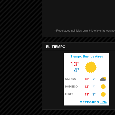
* Resultados quinielas quini 6 loto loterias casino
EL TIEMPO