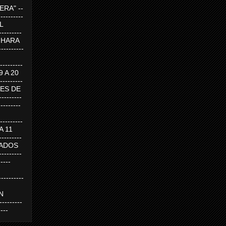
RA" --
----------
AL
---------
A HARA
---------
--------
19 A 20
--------
UEVES DE
-------
---------
---------
 A 11
--------
SABADOS
-------
-----
---------
N
-------
----