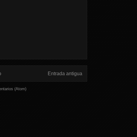
o
Entrada antigua
ntarios (Atom)