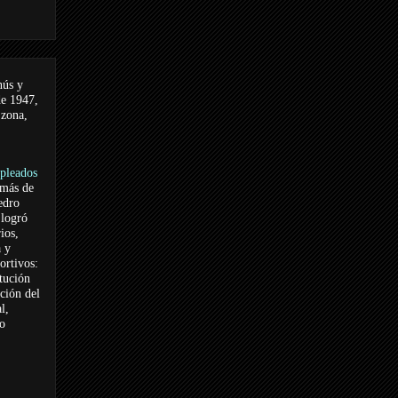
nús y
de 1947,
 zona,
pleados
 más de
edro
logró
ios,
a y
ortivos:
itución
ación del
l,
vo