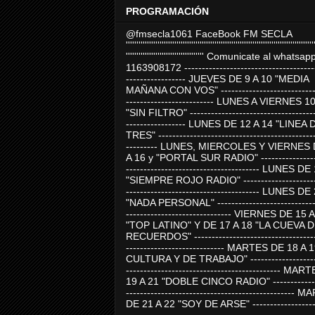
PROGRAMACIÓN
@fmsecla1061 FaceBook FM SECLA
'''''''''''''''''''''''''''''''''''''''''''''''''''''''''''''''''''''''''''''''''''''''''
''''''''''''''''''''''''''''''''''''' Comunicate al whatsap
1163908172 -------------------------------------
----------------- JUEVES DE 9 A 10 "MEDIA
MAÑANA CON VOS" ----------------------------
------------------------- LUNES A VIERNES 1
"SIN FILTRO" ------------------------------------
----------------- LUNES DE 12 A 14 "LINEA 
TRES" ---------------------------------------------
--------- LUNES, MIERCOLES Y VIERNES 
A 16 y "PORTAL SUR RADIO" -----------------
-------------------------------------- LUNES DE
"SIEMPRE ROJO RADIO" ----------------------
-------------------------------------- LUNES DE
"NADA PERSONAL" -----------------------------
------------------------------ VIERNES DE 15 
"TOP LATINO" Y DE 17 A 18 "LA CUEVA 
RECUERDOS" -----------------------------------
---------------------------- MARTES DE 18 A 
CULTURA Y DE TRABAJO" --------------------
-------------------------------------------- MA
19 A 21 "DOBLE CINCO RADIO" -------------
------------------------------------------------
DE 21 A 22 "SOY DE ARSE" -------------------