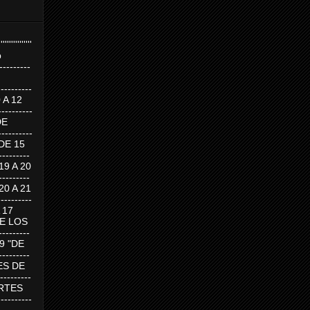
''''''''''''''''
p
---------
--------
0 A 12
---------
DE
---------
DE 15
-------
 19 A 20
-------
 20 A 21
--------
A 17
DE LOS
--------
19 "DE
-------
RTES DE
--------
 MARTES
--------