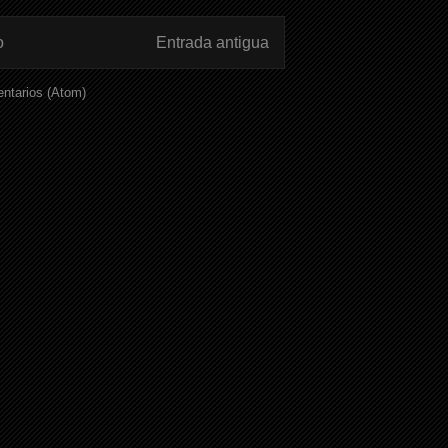
o
Entrada antigua
ntarios (Atom)