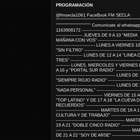
PROGRAMACIÓN
@fmsecla1061 FaceBook FM SECLA
'''''''''''''''''''''''''''''''''''''''''''''''''''''''''''''''''''''''''''''''''''''''''
''''''''''''''''''''''''''''''''''''' Comunicate al whatsap
1163908172 -------------------------------------
----------------- JUEVES DE 9 A 10 "MEDIA
MAÑANA CON VOS" ----------------------------
------------------------- LUNES A VIERNES 1
"SIN FILTRO" ------------------------------------
----------------- LUNES DE 12 A 14 "LINEA 
TRES" ---------------------------------------------
--------- LUNES, MIERCOLES Y VIERNES 
A 16 y "PORTAL SUR RADIO" -----------------
-------------------------------------- LUNES DE
"SIEMPRE ROJO RADIO" ----------------------
-------------------------------------- LUNES DE
"NADA PERSONAL" -----------------------------
------------------------------ VIERNES DE 15 
"TOP LATINO" Y DE 17 A 18 "LA CUEVA 
RECUERDOS" -----------------------------------
---------------------------- MARTES DE 18 A 
CULTURA Y DE TRABAJO" --------------------
-------------------------------------------- MA
19 A 21 "DOBLE CINCO RADIO" -------------
------------------------------------------------
DE 21 A 22 "SOY DE ARSE" -------------------