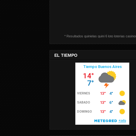
* Resultados quinielas quini 6 loto loterias casino
EL TIEMPO