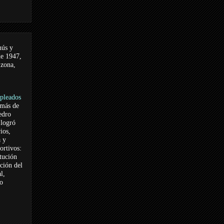
nús y
de 1947,
 zona,
pleados
 más de
edro
logró
ios,
a y
ortivos:
itución
ación del
l,
vo