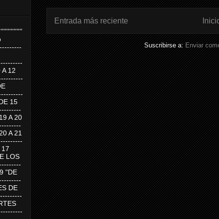
Entrada más reciente
Inici
''''''''''''''''
p
Suscribirse a:
Enviar come
---------
--------
0 A 12
---------
DE
---------
DE 15
-------
 19 A 20
-------
 20 A 21
--------
A 17
DE LOS
--------
19 "DE
-------
RTES DE
--------
 MARTES
--------