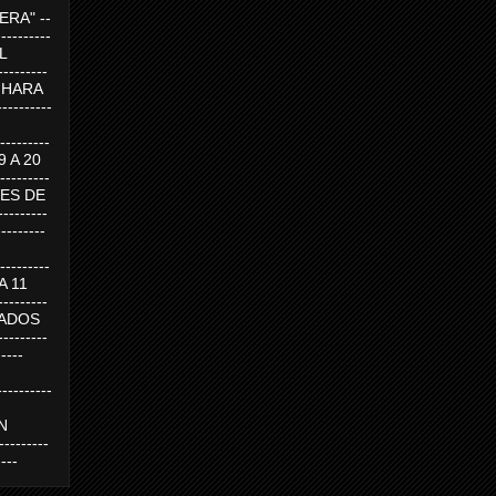
RA" --
----------
AL
---------
A HARA
---------
--------
19 A 20
--------
UEVES DE
-------
---------
---------
 A 11
--------
SABADOS
-------
-----
---------
N
-------
----