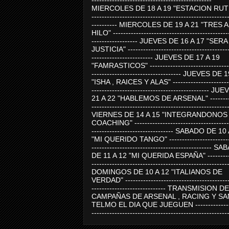
-----------------------------------------------
MIERCOLES DE 18 A 19 "ESTACION RUTE
-----------------------------------------------------
---------- MIERCOLES DE 19 A 21 "TRES 
HILO" ---------------------------------------------
------------------ JUEVES DE 16 A 17 "SER
JUSTICIA" ----------------------------------------
------------------------ JUEVES DE 17 A 19
"FAMRASTICOS" --------------------------------
----------------------------------- JUEVES DE 
"ISHA , RAICES Y ALAS" -----------------------
---------------------------------------------- J
21 A 22 "HABLEMOS DE ARSENAL" ---------
-----------------------------------------------------
VIERNES DE 14 A 15 "INTEGRANDONOS
COACHING" -------------------------------------
-------------------------------- SABADO DE 10
"MI QUERIDO TANGO" ------------------------
----------------------------------------------- 
DE 11 A 12 "MI QUERIDA ESPAÑA" ----------
-----------------------------------------------------
DOMINGOS DE 10 A 12 "ITALIANOS DE
VERDAD" -----------------------------------------
----------------------------- TRANSMISION DE
CAMPAÑAS DE ARSENAL , RACING Y SA
TELMO EL DIA QUE JUEGUEN ---------------
-----------------------------------------------------