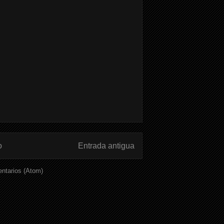
o
Entrada antigua
ntarios (Atom)