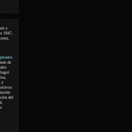
nús y
de 1947,
 zona,
pleados
 más de
edro
logró
ios,
a y
ortivos:
itución
ación del
l,
vo