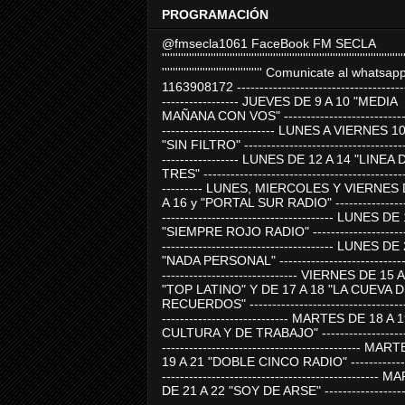
PROGRAMACIÓN
@fmsecla1061 FaceBook FM SECLA
'''''''''''''''''''''''''''''''''''''''''''''''''''''''''''''''''''''''''''''''''''''''''
''''''''''''''''''''''''''''''''''''' Comunicate al whatsap
1163908172 -------------------------------------
----------------- JUEVES DE 9 A 10 "MEDIA
MAÑANA CON VOS" ----------------------------
------------------------- LUNES A VIERNES 1
"SIN FILTRO" ------------------------------------
----------------- LUNES DE 12 A 14 "LINEA 
TRES" ---------------------------------------------
--------- LUNES, MIERCOLES Y VIERNES 
A 16 y "PORTAL SUR RADIO" -----------------
-------------------------------------- LUNES DE
"SIEMPRE ROJO RADIO" ----------------------
-------------------------------------- LUNES DE
"NADA PERSONAL" -----------------------------
------------------------------ VIERNES DE 15 
"TOP LATINO" Y DE 17 A 18 "LA CUEVA 
RECUERDOS" -----------------------------------
---------------------------- MARTES DE 18 A 
CULTURA Y DE TRABAJO" --------------------
-------------------------------------------- MA
19 A 21 "DOBLE CINCO RADIO" -------------
------------------------------------------------
DE 21 A 22 "SOY DE ARSE" -------------------