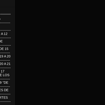
''''''''''''''''
p
---------
--------
0 A 12
---------
DE
---------
DE 15
-------
 19 A 20
-------
 20 A 21
--------
A 17
DE LOS
--------
19 "DE
-------
RTES DE
--------
 MARTES
--------