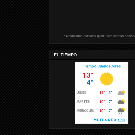
* Resultados quinielas quini 6 loto loterias casino
EL TIEMPO