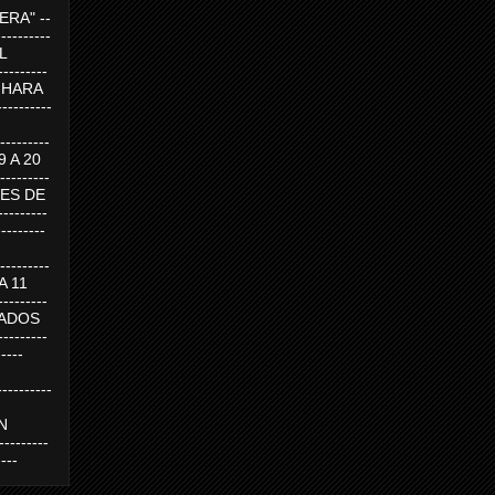
RA" --
----------
AL
---------
A HARA
---------
--------
19 A 20
--------
UEVES DE
-------
---------
---------
 A 11
--------
SABADOS
-------
-----
---------
N
-------
----