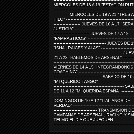
-----------------------------------------------
MIERCOLES DE 18 A 19 "ESTACION RUTE
-----------------------------------------------------
---------- MIERCOLES DE 19 A 21 "TRES 
HILO" ---------------------------------------------
------------------ JUEVES DE 16 A 17 "SER
JUSTICIA" ----------------------------------------
------------------------ JUEVES DE 17 A 19
"FAMRASTICOS" --------------------------------
----------------------------------- JUEVES DE 
"ISHA , RAICES Y ALAS" -----------------------
---------------------------------------------- J
21 A 22 "HABLEMOS DE ARSENAL" ---------
-----------------------------------------------------
VIERNES DE 14 A 15 "INTEGRANDONOS
COACHING" -------------------------------------
-------------------------------- SABADO DE 10
"MI QUERIDO TANGO" ------------------------
----------------------------------------------- 
DE 11 A 12 "MI QUERIDA ESPAÑA" ----------
-----------------------------------------------------
DOMINGOS DE 10 A 12 "ITALIANOS DE
VERDAD" -----------------------------------------
----------------------------- TRANSMISION DE
CAMPAÑAS DE ARSENAL , RACING Y SA
TELMO EL DIA QUE JUEGUEN ---------------
-----------------------------------------------------