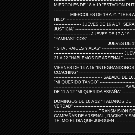
-----------------------------------------------
MIERCOLES DE 18 A 19 "ESTACION RUTE
-----------------------------------------------------
---------- MIERCOLES DE 19 A 21 "TRES 
HILO" ---------------------------------------------
------------------ JUEVES DE 16 A 17 "SER
JUSTICIA" ----------------------------------------
------------------------ JUEVES DE 17 A 19
"FAMRASTICOS" --------------------------------
----------------------------------- JUEVES DE 
"ISHA , RAICES Y ALAS" -----------------------
---------------------------------------------- J
21 A 22 "HABLEMOS DE ARSENAL" ---------
-----------------------------------------------------
VIERNES DE 14 A 15 "INTEGRANDONOS
COACHING" -------------------------------------
-------------------------------- SABADO DE 10
"MI QUERIDO TANGO" ------------------------
----------------------------------------------- 
DE 11 A 12 "MI QUERIDA ESPAÑA" ----------
-----------------------------------------------------
DOMINGOS DE 10 A 12 "ITALIANOS DE
VERDAD" -----------------------------------------
----------------------------- TRANSMISION DE
CAMPAÑAS DE ARSENAL , RACING Y SA
TELMO EL DIA QUE JUEGUEN ---------------
-----------------------------------------------------