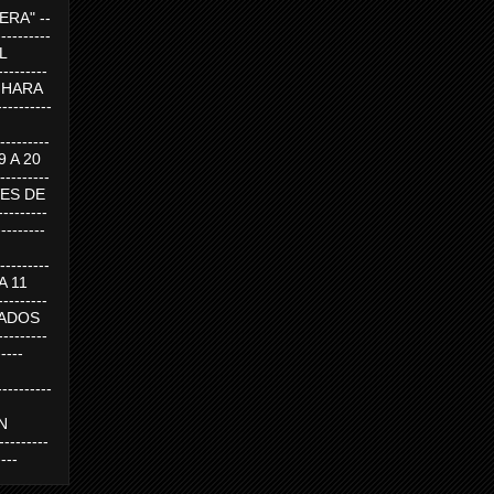
RA" --
----------
AL
---------
A HARA
---------
--------
19 A 20
--------
UEVES DE
-------
---------
---------
 A 11
--------
SABADOS
-------
-----
---------
N
-------
----