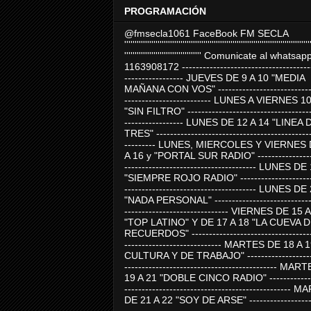
PROGRAMACIÓN
@fmsecla1061 FaceBook FM SECLA
'''''''''''''''''''''''''''''''''''''''''''''''''''''''''''''''''''''''''''''''''''''''''
''''''''''''''''''''''''''''''''''''' Comunicate al whatsap
1163908172 -------------------------------------
----------------- JUEVES DE 9 A 10 "MEDIA
MAÑANA CON VOS" ----------------------------
------------------------- LUNES A VIERNES 1
"SIN FILTRO" ------------------------------------
----------------- LUNES DE 12 A 14 "LINEA 
TRES" ---------------------------------------------
--------- LUNES, MIERCOLES Y VIERNES 
A 16 y "PORTAL SUR RADIO" -----------------
-------------------------------------- LUNES DE
"SIEMPRE ROJO RADIO" ----------------------
-------------------------------------- LUNES DE
"NADA PERSONAL" -----------------------------
------------------------------ VIERNES DE 15 
"TOP LATINO" Y DE 17 A 18 "LA CUEVA 
RECUERDOS" -----------------------------------
---------------------------- MARTES DE 18 A 
CULTURA Y DE TRABAJO" --------------------
-------------------------------------------- MA
19 A 21 "DOBLE CINCO RADIO" -------------
------------------------------------------------
DE 21 A 22 "SOY DE ARSE" -------------------