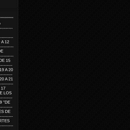
''''''''''''''''
p
---------
--------
0 A 12
---------
DE
---------
DE 15
-------
 19 A 20
-------
 20 A 21
--------
A 17
DE LOS
--------
19 "DE
-------
RTES DE
--------
 MARTES
--------