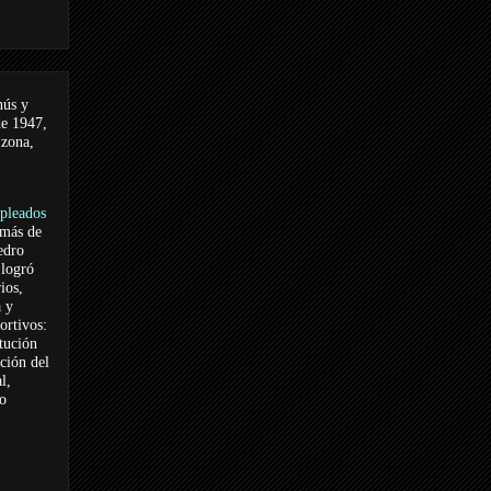
nús y
de 1947,
 zona,
pleados
 más de
edro
logró
ios,
a y
ortivos:
itución
ación del
l,
vo