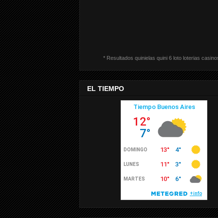
* Resultados quinielas quini 6 loto loterias casino
EL TIEMPO