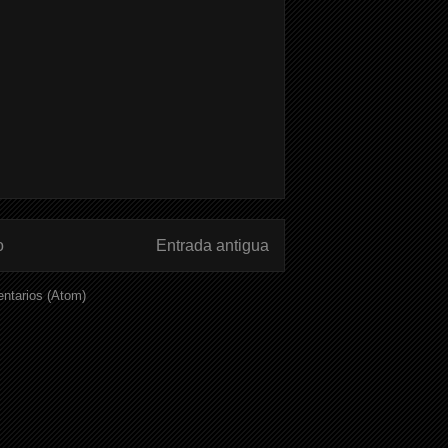
o
Entrada antigua
ntarios (Atom)