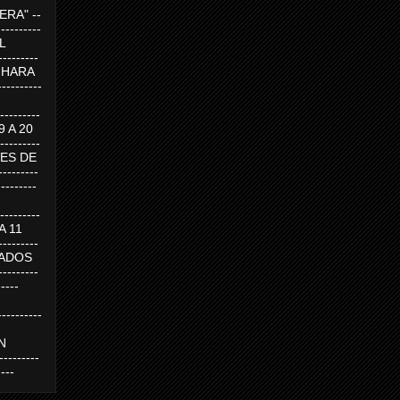
RA" --
----------
AL
---------
A HARA
---------
--------
19 A 20
--------
UEVES DE
-------
---------
---------
 A 11
--------
SABADOS
-------
-----
---------
N
-------
----