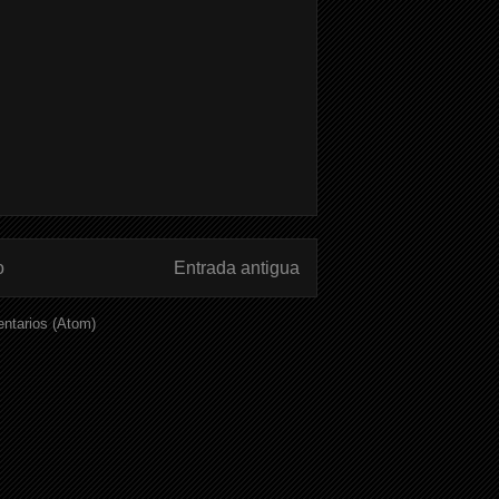
o
Entrada antigua
ntarios (Atom)