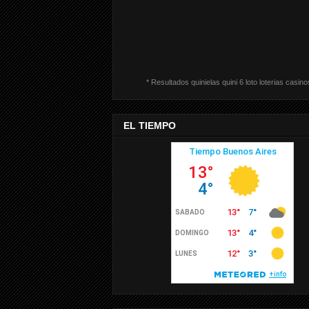
* Resultados quinielas quini 6 loto loterias casino
EL TIEMPO