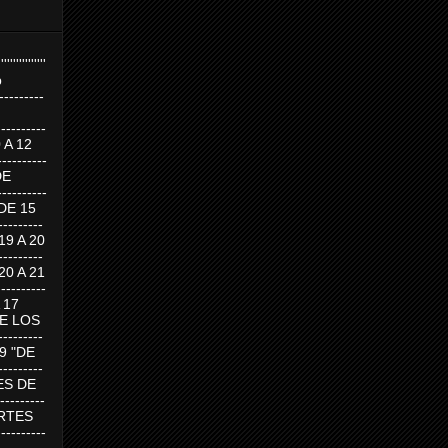
''''''''''''''''
p
---------
--------
0 A 12
---------
DE
---------
DE 15
-------
 19 A 20
-------
 20 A 21
--------
A 17
DE LOS
--------
19 "DE
-------
RTES DE
--------
 MARTES
--------