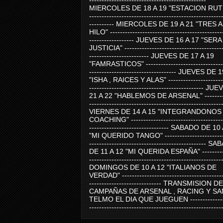
-----------------------------------------------
MIERCOLES DE 18 A 19 "ESTACION RUTE
-----------------------------------------------------
---------- MIERCOLES DE 19 A 21 "TRES 
HILO" ---------------------------------------------
------------------ JUEVES DE 16 A 17 "SER
JUSTICIA" ----------------------------------------
------------------------ JUEVES DE 17 A 19
"FAMRASTICOS" --------------------------------
----------------------------------- JUEVES DE 
"ISHA , RAICES Y ALAS" -----------------------
---------------------------------------------- J
21 A 22 "HABLEMOS DE ARSENAL" ---------
-----------------------------------------------------
VIERNES DE 14 A 15 "INTEGRANDONOS
COACHING" -------------------------------------
-------------------------------- SABADO DE 10
"MI QUERIDO TANGO" ------------------------
----------------------------------------------- 
DE 11 A 12 "MI QUERIDA ESPAÑA" ----------
-----------------------------------------------------
DOMINGOS DE 10 A 12 "ITALIANOS DE
VERDAD" -----------------------------------------
----------------------------- TRANSMISION DE
CAMPAÑAS DE ARSENAL , RACING Y SA
TELMO EL DIA QUE JUEGUEN ---------------
-----------------------------------------------------