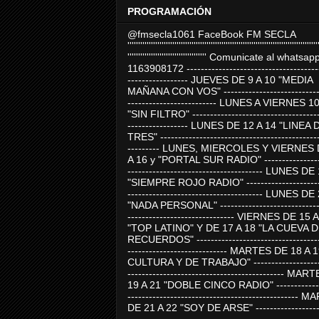
PROGRAMACIÓN
@fmsecla1061 FaceBook FM SECLA
'''''''''''''''''''''''''''''''''''''''''''''''''''''''''''''''''''''''''''''''''''''''''
''''''''''''''''''''''''''''''''''''' Comunicate al whatsap
1163908172 -------------------------------------
----------------- JUEVES DE 9 A 10 "MEDIA
MAÑANA CON VOS" ----------------------------
------------------------- LUNES A VIERNES 1
"SIN FILTRO" ------------------------------------
----------------- LUNES DE 12 A 14 "LINEA 
TRES" ---------------------------------------------
--------- LUNES, MIERCOLES Y VIERNES 
A 16 y "PORTAL SUR RADIO" -----------------
-------------------------------------- LUNES DE
"SIEMPRE ROJO RADIO" ----------------------
-------------------------------------- LUNES DE
"NADA PERSONAL" -----------------------------
------------------------------ VIERNES DE 15 
"TOP LATINO" Y DE 17 A 18 "LA CUEVA 
RECUERDOS" -----------------------------------
---------------------------- MARTES DE 18 A 
CULTURA Y DE TRABAJO" --------------------
-------------------------------------------- MA
19 A 21 "DOBLE CINCO RADIO" -------------
------------------------------------------------
DE 21 A 22 "SOY DE ARSE" -------------------