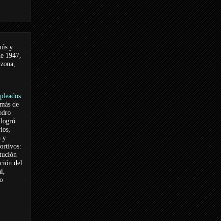
nús y
de 1947,
 zona,
pleados
 más de
edro
logró
ios,
a y
ortivos:
itución
ación del
l,
vo