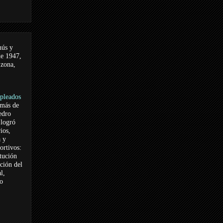
nús y
de 1947,
 zona,
pleados
 más de
edro
logró
ios,
a y
ortivos:
itución
ación del
l,
vo