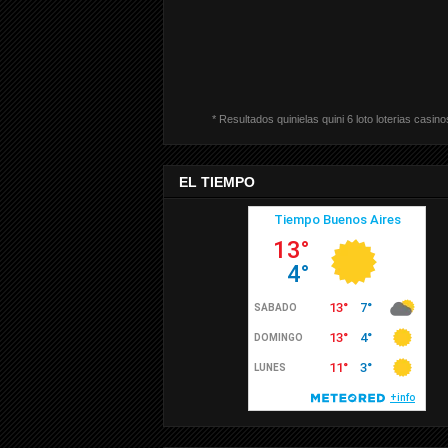
* Resultados quinielas quini 6 loto loterias casino
EL TIEMPO