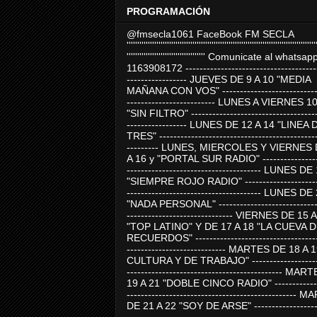
PROGRAMACIÓN
@fmsecla1061 FaceBook FM SECLA
'''''''''''''''''''''''''''''''''''''''''''''''''''''''''''''''''''''''''''''''''''''''''
''''''''''''''''''''''''''''''''''''' Comunicate al whatsap
1163908172 -------------------------------------
----------------- JUEVES DE 9 A 10 "MEDIA
MAÑANA CON VOS" ----------------------------
------------------------- LUNES A VIERNES 1
"SIN FILTRO" ------------------------------------
----------------- LUNES DE 12 A 14 "LINEA 
TRES" ---------------------------------------------
--------- LUNES, MIERCOLES Y VIERNES 
A 16 y "PORTAL SUR RADIO" -----------------
-------------------------------------- LUNES DE
"SIEMPRE ROJO RADIO" ----------------------
-------------------------------------- LUNES DE
"NADA PERSONAL" -----------------------------
------------------------------ VIERNES DE 15 
"TOP LATINO" Y DE 17 A 18 "LA CUEVA 
RECUERDOS" -----------------------------------
---------------------------- MARTES DE 18 A 
CULTURA Y DE TRABAJO" --------------------
-------------------------------------------- MA
19 A 21 "DOBLE CINCO RADIO" -------------
------------------------------------------------
DE 21 A 22 "SOY DE ARSE" -------------------