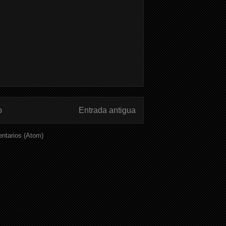
o
Entrada antigua
ntarios (Atom)