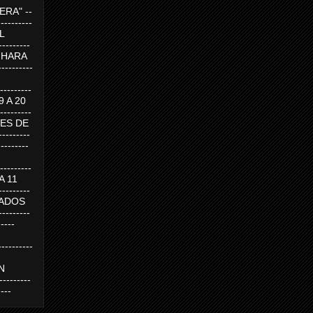
RA" --
----------
AL
---------
A HARA
---------
--------
19 A 20
--------
UEVES DE
-------
---------
---------
 A 11
--------
SABADOS
-------
-----
---------
N
-------
----