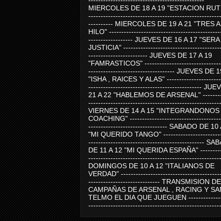
-----------------------------------------------
MIERCOLES DE 18 A 19 "ESTACION RUTE
-----------------------------------------------------
---------- MIERCOLES DE 19 A 21 "TRES 
HILO" ---------------------------------------------
------------------ JUEVES DE 16 A 17 "SER
JUSTICIA" ----------------------------------------
------------------------ JUEVES DE 17 A 19
"FAMRASTICOS" --------------------------------
----------------------------------- JUEVES DE 
"ISHA , RAICES Y ALAS" -----------------------
---------------------------------------------- J
21 A 22 "HABLEMOS DE ARSENAL" ---------
-----------------------------------------------------
VIERNES DE 14 A 15 "INTEGRANDONOS
COACHING" -------------------------------------
-------------------------------- SABADO DE 10
"MI QUERIDO TANGO" ------------------------
----------------------------------------------- 
DE 11 A 12 "MI QUERIDA ESPAÑA" ----------
-----------------------------------------------------
DOMINGOS DE 10 A 12 "ITALIANOS DE
VERDAD" -----------------------------------------
----------------------------- TRANSMISION DE
CAMPAÑAS DE ARSENAL , RACING Y SA
TELMO EL DIA QUE JUEGUEN ---------------
-----------------------------------------------------