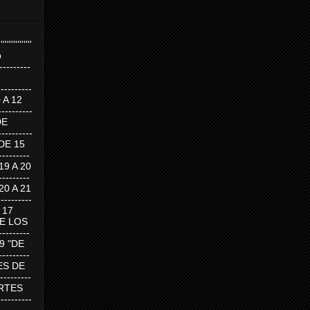
''''''''''''''''
p
---------
--------
0 A 12
---------
DE
---------
DE 15
-------
 19 A 20
-------
 20 A 21
--------
A 17
DE LOS
--------
19 "DE
-------
RTES DE
--------
 MARTES
--------