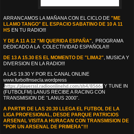
ARRANCAMOS LA MAÑANA CON EL CICLO DE
"ME
LLAMO TANGO" EL ESPACIO SABATINO DE 10 A 11
HS
EN TU RADIO!!!
Y DE A 11 A 12 "MI QUERIDA ESPAÑA"
, PROGRAMA
DEDICADO A LA COLECTIVIDAD ESPAÑOLA!!!
DE 13 A 15.30 ES EL MOMENTO DE "LIMA2"
, MUSICA Y
DIVERSION EN LA RADIO!!!
A LAS 19.30 Y POR EL CANAL ONLINE
www.furbolfmsecla.wordpress
,
Y TUNE IN
https://playerssl.radioonlinehd.com/sh4/8566/
(FUTBOLFM) LANUS RECIBE A RACING CON
TRANSMISION DE "LANUS 2000".
A PARTIR DE LAS 20.30 LLEGA EL FUTBOL DE LA
LIGA PROFESIONAL, DESDE PARQUE PATRICIOS
ARSENAL VISITA A HURACAN CON TRANSMISION DE
"POR UN ARSENAL DE PRIMERA"!!!