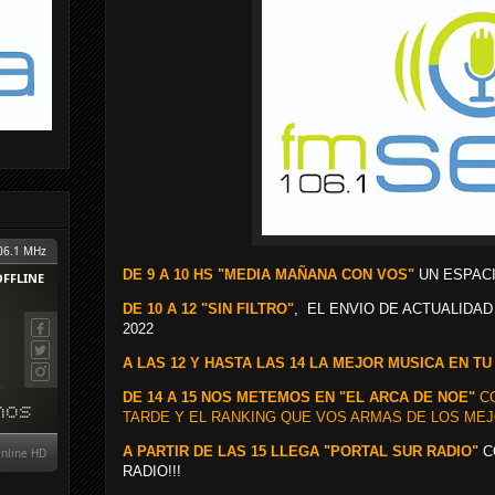
DE 9 A 10 HS "MEDIA MAÑANA CON VOS"
UN ESPACI
DE 10 A 12 "SIN FILTRO"
, EL ENVIO DE ACTUALIDAD
2022
A LAS 12 Y HASTA LAS 14 LA MEJOR MUSICA EN TU 
DE 14 A 15 NOS METEMOS EN "EL ARCA DE NOE"
CO
TARDE Y EL RANKING QUE VOS ARMAS DE LOS MEJ
A PARTIR DE LAS 15 LLEGA "PORTAL SUR RADIO"
C
RADIO!!!