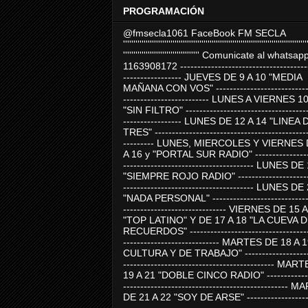
PROGRAMACIÓN
@fmsecla1061 FaceBook FM SECLA
'''''''''''''''''''''''''''''''''''''''''''''''''''''''''''''''''''''''''''''''''''''''''
''''''''''''''''''''''''''''''''''''' Comunicate al whatsap
1163908172 -------------------------------------
----------------- JUEVES DE 9 A 10 "MEDIA
MAÑANA CON VOS" ----------------------------
------------------------- LUNES A VIERNES 1
"SIN FILTRO" ------------------------------------
----------------- LUNES DE 12 A 14 "LINEA 
TRES" ---------------------------------------------
--------- LUNES, MIERCOLES Y VIERNES 
A 16 y "PORTAL SUR RADIO" -----------------
-------------------------------------- LUNES DE
"SIEMPRE ROJO RADIO" ----------------------
-------------------------------------- LUNES DE
"NADA PERSONAL" -----------------------------
------------------------------ VIERNES DE 15 
"TOP LATINO" Y DE 17 A 18 "LA CUEVA 
RECUERDOS" -----------------------------------
---------------------------- MARTES DE 18 A 
CULTURA Y DE TRABAJO" --------------------
-------------------------------------------- MA
19 A 21 "DOBLE CINCO RADIO" -------------
------------------------------------------------
DE 21 A 22 "SOY DE ARSE" -------------------