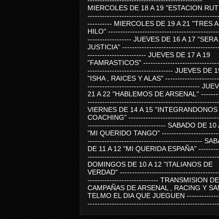
-----------------------------------------------
MIERCOLES DE 18 A 19 "ESTACION RUTE
-----------------------------------------------------
---------- MIERCOLES DE 19 A 21 "TRES 
HILO" ---------------------------------------------
------------------ JUEVES DE 16 A 17 "SER
JUSTICIA" ----------------------------------------
------------------------ JUEVES DE 17 A 19
"FAMRASTICOS" --------------------------------
----------------------------------- JUEVES DE 
"ISHA , RAICES Y ALAS" -----------------------
---------------------------------------------- J
21 A 22 "HABLEMOS DE ARSENAL" ---------
-----------------------------------------------------
VIERNES DE 14 A 15 "INTEGRANDONOS
COACHING" -------------------------------------
-------------------------------- SABADO DE 10
"MI QUERIDO TANGO" ------------------------
----------------------------------------------- 
DE 11 A 12 "MI QUERIDA ESPAÑA" ----------
-----------------------------------------------------
DOMINGOS DE 10 A 12 "ITALIANOS DE
VERDAD" -----------------------------------------
----------------------------- TRANSMISION DE
CAMPAÑAS DE ARSENAL , RACING Y SA
TELMO EL DIA QUE JUEGUEN ---------------
-----------------------------------------------------