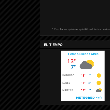
* Resultados quinielas quini 6 loto loterias casino
EL TIEMPO