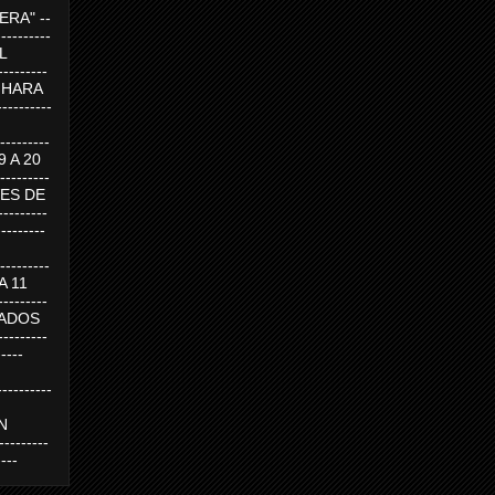
RA" --
----------
AL
---------
A HARA
---------
--------
19 A 20
--------
UEVES DE
-------
---------
---------
 A 11
--------
SABADOS
-------
-----
---------
N
-------
----