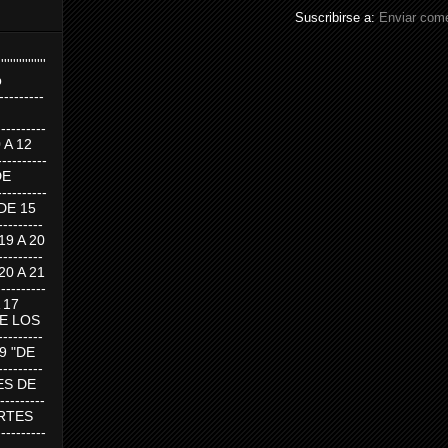
Suscribirse a:
Enviar come
''''''''''''''''
p
---------
--------
0 A 12
---------
DE
---------
DE 15
-------
 19 A 20
-------
 20 A 21
--------
A 17
DE LOS
--------
19 "DE
-------
RTES DE
--------
 MARTES
--------