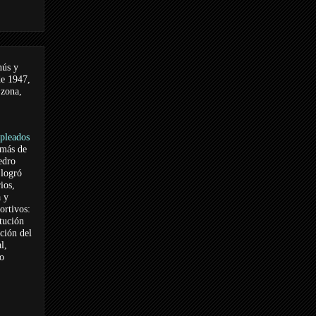
nús y
de 1947,
 zona,
pleados
 más de
edro
logró
ios,
a y
ortivos:
itución
ación del
l,
vo