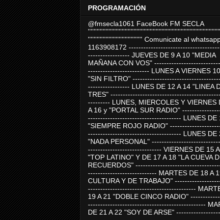
PROGRAMACIÓN
@fmsecla1061 FaceBook FM SECLA
'''''''''''''''''''''''''''''''''''''''''''''''''''''''''''''''''''''''''''''''''''''''''
''''''''''''''''''''''''''''''''''''' Comunicate al whatsap
1163908172 -------------------------------------
----------------- JUEVES DE 9 A 10 "MEDIA
MAÑANA CON VOS" ----------------------------
------------------------- LUNES A VIERNES 1
"SIN FILTRO" ------------------------------------
----------------- LUNES DE 12 A 14 "LINEA 
TRES" ---------------------------------------------
--------- LUNES, MIERCOLES Y VIERNES 
A 16 y "PORTAL SUR RADIO" -----------------
-------------------------------------- LUNES DE
"SIEMPRE ROJO RADIO" ----------------------
-------------------------------------- LUNES DE
"NADA PERSONAL" -----------------------------
------------------------------ VIERNES DE 15 
"TOP LATINO" Y DE 17 A 18 "LA CUEVA 
RECUERDOS" -----------------------------------
---------------------------- MARTES DE 18 A 
CULTURA Y DE TRABAJO" --------------------
-------------------------------------------- MA
19 A 21 "DOBLE CINCO RADIO" -------------
------------------------------------------------
DE 21 A 22 "SOY DE ARSE" -------------------