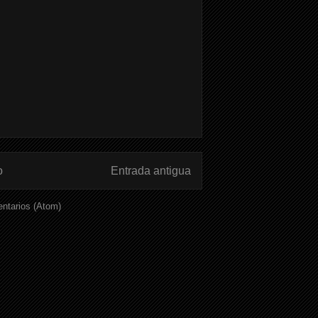
o
Entrada antigua
ntarios (Atom)