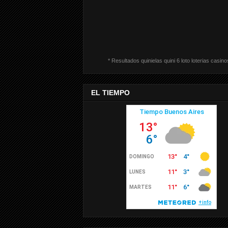
* Resultados quinielas quini 6 loto loterias casino
EL TIEMPO