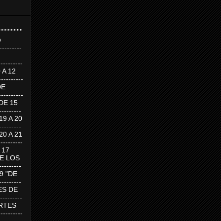
''''''''''''''''
p
---------
--------
0 A 12
---------
DE
---------
DE 15
-------
 19 A 20
-------
 20 A 21
--------
A 17
DE LOS
--------
19 "DE
-------
RTES DE
--------
 MARTES
--------