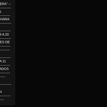
RA" --
----------
AL
---------
A HARA
---------
--------
19 A 20
--------
UEVES DE
-------
---------
---------
 A 11
--------
SABADOS
-------
-----
---------
N
-------
----