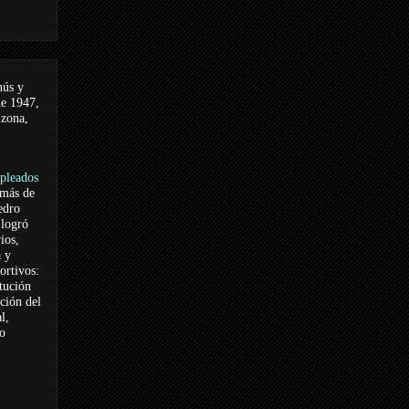
nús y
de 1947,
 zona,
pleados
 más de
edro
logró
ios,
a y
ortivos:
itución
ación del
l,
vo