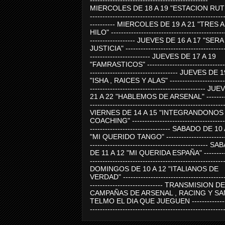
-----------------------------------------------
MIERCOLES DE 18 A 19 "ESTACION RUTE
-----------------------------------------------------
---------- MIERCOLES DE 19 A 21 "TRES 
HILO" ---------------------------------------------
------------------ JUEVES DE 16 A 17 "SER
JUSTICIA" ----------------------------------------
------------------------ JUEVES DE 17 A 19
"FAMRASTICOS" --------------------------------
----------------------------------- JUEVES DE 
"ISHA , RAICES Y ALAS" -----------------------
---------------------------------------------- J
21 A 22 "HABLEMOS DE ARSENAL" ---------
-----------------------------------------------------
VIERNES DE 14 A 15 "INTEGRANDONOS
COACHING" -------------------------------------
-------------------------------- SABADO DE 10
"MI QUERIDO TANGO" ------------------------
----------------------------------------------- 
DE 11 A 12 "MI QUERIDA ESPAÑA" ----------
-----------------------------------------------------
DOMINGOS DE 10 A 12 "ITALIANOS DE
VERDAD" -----------------------------------------
----------------------------- TRANSMISION DE
CAMPAÑAS DE ARSENAL , RACING Y SA
TELMO EL DIA QUE JUEGUEN ---------------
-----------------------------------------------------