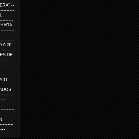
RA" --
----------
AL
---------
A HARA
---------
--------
19 A 20
--------
UEVES DE
-------
---------
---------
 A 11
--------
SABADOS
-------
-----
---------
N
-------
----