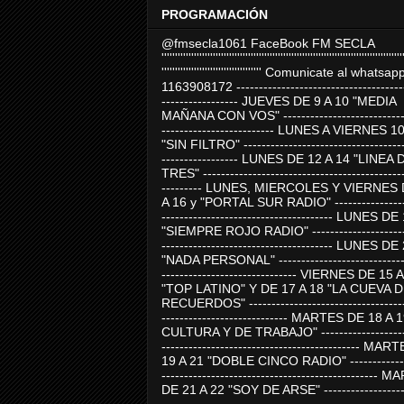
PROGRAMACIÓN
@fmsecla1061 FaceBook FM SECLA
'''''''''''''''''''''''''''''''''''''''''''''''''''''''''''''''''''''''''''''''''''''''''
''''''''''''''''''''''''''''''''''''' Comunicate al whatsap
1163908172 -------------------------------------
----------------- JUEVES DE 9 A 10 "MEDIA
MAÑANA CON VOS" ----------------------------
------------------------- LUNES A VIERNES 1
"SIN FILTRO" ------------------------------------
----------------- LUNES DE 12 A 14 "LINEA 
TRES" ---------------------------------------------
--------- LUNES, MIERCOLES Y VIERNES 
A 16 y "PORTAL SUR RADIO" -----------------
-------------------------------------- LUNES DE
"SIEMPRE ROJO RADIO" ----------------------
-------------------------------------- LUNES DE
"NADA PERSONAL" -----------------------------
------------------------------ VIERNES DE 15 
"TOP LATINO" Y DE 17 A 18 "LA CUEVA 
RECUERDOS" -----------------------------------
---------------------------- MARTES DE 18 A 
CULTURA Y DE TRABAJO" --------------------
-------------------------------------------- MA
19 A 21 "DOBLE CINCO RADIO" -------------
------------------------------------------------
DE 21 A 22 "SOY DE ARSE" -------------------