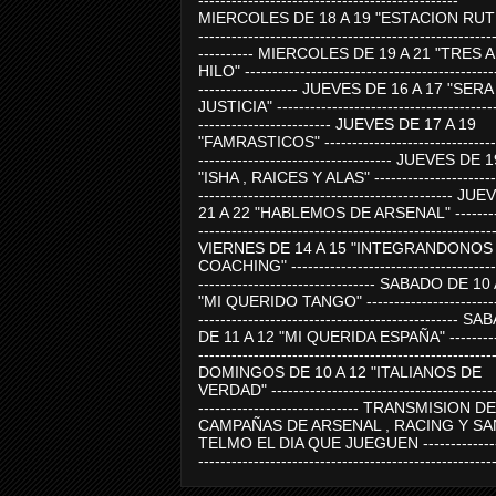
-----------------------------------------------
MIERCOLES DE 18 A 19 "ESTACION RUTE
-----------------------------------------------------
---------- MIERCOLES DE 19 A 21 "TRES 
HILO" ---------------------------------------------
------------------ JUEVES DE 16 A 17 "SER
JUSTICIA" ----------------------------------------
------------------------ JUEVES DE 17 A 19
"FAMRASTICOS" --------------------------------
----------------------------------- JUEVES DE 
"ISHA , RAICES Y ALAS" -----------------------
---------------------------------------------- J
21 A 22 "HABLEMOS DE ARSENAL" ---------
-----------------------------------------------------
VIERNES DE 14 A 15 "INTEGRANDONOS
COACHING" -------------------------------------
-------------------------------- SABADO DE 10
"MI QUERIDO TANGO" ------------------------
----------------------------------------------- 
DE 11 A 12 "MI QUERIDA ESPAÑA" ----------
-----------------------------------------------------
DOMINGOS DE 10 A 12 "ITALIANOS DE
VERDAD" -----------------------------------------
----------------------------- TRANSMISION DE
CAMPAÑAS DE ARSENAL , RACING Y SA
TELMO EL DIA QUE JUEGUEN ---------------
-----------------------------------------------------