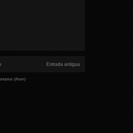
o
Entrada antigua
ntarios (Atom)