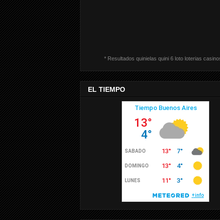
* Resultados quinielas quini 6 loto loterias casino
EL TIEMPO