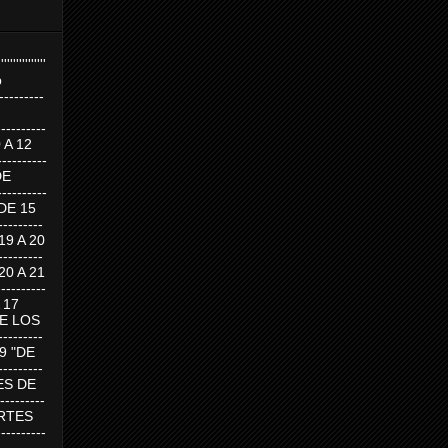
''''''''''''''''
p
---------
--------
0 A 12
---------
DE
---------
DE 15
-------
 19 A 20
-------
 20 A 21
--------
A 17
DE LOS
--------
19 "DE
-------
RTES DE
--------
 MARTES
--------