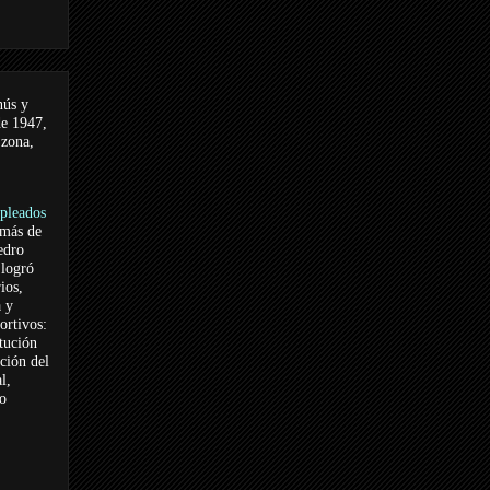
nús y
de 1947,
 zona,
pleados
 más de
edro
logró
ios,
a y
ortivos:
itución
ación del
l,
vo