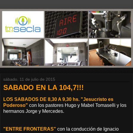
sábado, 11 de julio de 2015
SABADO EN LA 104,7!!!
LOS SABADOS DE 8,30 A 9,30 hs. "Jesucristo es
Poderoso"
con los pastores Hugo y Mabel Tomaselli y los
hermanos Jorge y Mercedes.
"ENTRE FRONTERAS"
con la conducción de Ignacio